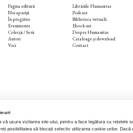
Pagina editurii
Librăriile Humanitas
Noi apariții
Podcast
În pregătire
Biblioteca virtuală
Evenimente
Ebook-uri
Colecții / Serii
Despre Humanitas
Autori
Cataloage și download
Voci
Contact
ie-uri
 vă ușura vizitarea site-ului, pentru a face legătura cu rețelele s
eți posibilitatea să blocați selectiv utilizarea cookie-urilor. Dacă d