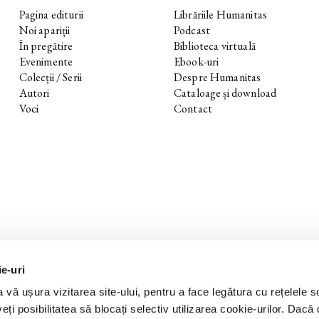
Pagina editurii
Librăriile Humanitas
Noi apariții
Podcast
În pregătire
Biblioteca virtuală
Evenimente
Ebook-uri
Colecții / Serii
Despre Humanitas
Autori
Cataloage și download
Voci
Contact
ie-uri
 vă ușura vizitarea site-ului, pentru a face legătura cu rețelele s
eți posibilitatea să blocați selectiv utilizarea cookie-urilor. Dacă d