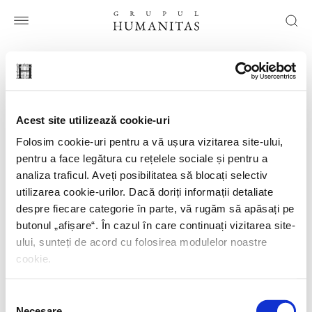
Ai căutat:
node
Acest site utilizează cookie-uri
Am găsit
0 rezultate
Folosim cookie-uri pentru a vă ușura vizitarea site-ului,
pentru a face legătura cu rețelele sociale și pentru a
analiza traficul. Aveți posibilitatea să blocați selectiv
utilizarea cookie-urilor. Dacă doriți informații detaliate
despre fiecare categorie în parte, vă rugăm să apăsați pe
HUMANITAS
butonul „
afișare
“. În cazul în care continuați vizitarea site-
ului, sunteți de acord cu folosirea modulelor noastre
HUMANITAS FICTION
cookie.
HUMANITAS MULTIMEDIA
GRUPUL HUMANITAS
Selecția
Necesare