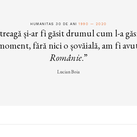
HUMANITAS 30 DE ANI
1990 — 2020
treagă și-ar fi găsit drumul cum l-a găs
oment, fără nici o șovăială, am fi avut 
Românie
.”
Lucian Boia