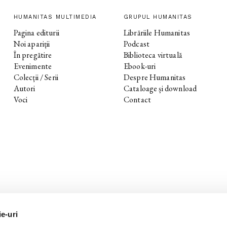
HUMANITAS MULTIMEDIA
GRUPUL HUMANITAS
Pagina editurii
Librăriile Humanitas
Noi apariții
Podcast
În pregătire
Biblioteca virtuală
Evenimente
Ebook-uri
Colecții / Serii
Despre Humanitas
Autori
Cataloage și download
Voci
Contact
ie-uri