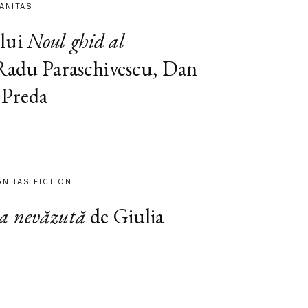
MANITAS
lui
Noul ghid al
 Radu Paraschivescu, Dan
 Preda
ANITAS FICTION
a nevăzută
de Giulia