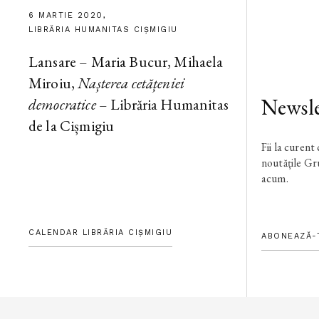
6 MARTIE 2020,
LIBRĂRIA HUMANITAS CIȘMIGIU
Lansare – Maria Bucur, Mihaela
Miroiu,
Nașterea cetățeniei
Newsle
democratice
– Librăria Humanitas
de la Cișmigiu
Fii la curent
noutățile G
acum.
CALENDAR LIBRĂRIA CIȘMIGIU
ABONEAZĂ-