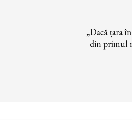
„Dacă țara în
din primul m