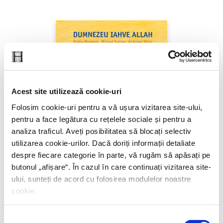
Acest site utilizează cookie-uri
Folosim cookie-uri pentru a vă ușura vizitarea site-ului,
pentru a face legătura cu rețelele sociale și pentru a
analiza traficul. Aveți posibilitatea să blocați selectiv
utilizarea cookie-urilor. Dacă doriți informații detaliate
despre fiecare categorie în parte, vă rugăm să apăsați pe
Antoine Sfeir, Katia Mrowiec, Michel Kubler,
butonul „
afișare
“. În cazul în care continuați vizitarea site-
Dumnezeu, Iahve, Allah
ului, sunteți de acord cu folosirea modulelor noastre
cookie.
Selecția