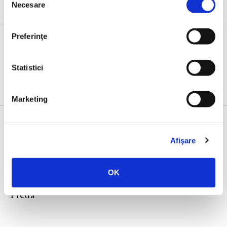
Necesare
consimțământului
Preferinţe
Evenimente
Statistici
Marketing
Afişare
23 IUNIE 2026, EDITURA HUMANITAS
Lansarea volumului
Noul ghid al nesimțitului
,
OK
cu Radu Paraschivescu, Dan Byron și Cristian
Preda