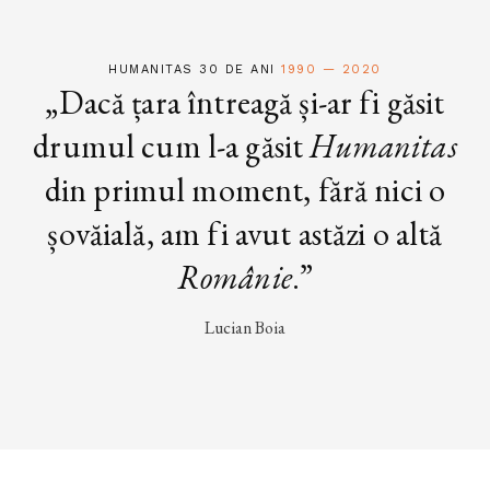
HUMANITAS 30 DE ANI
1990 — 2020
„Dacă țara întreagă și-ar fi găsit
drumul cum l-a găsit
Humanitas
din primul moment, fără nici o
șovăială, am fi avut astăzi o altă
Românie
.”
Lucian Boia