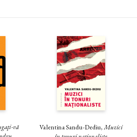
e respins din pricina dominării
 Răspunsul se află în această
e vorbi prezentând cât mai
tor confesiuni religioase, fără
 le pune în opoziţie cu ceea ce
Pentru a descoperi adevărata
, era necesară această
dă poate fi mai grăitoare
nul şi acelaşi, dacă nu
egat între noi, autorii?“ (Pr. dr.
Mic îndreptar de credinţă
)
gaţi-vă
Valentina Sandu-Dediu,
Muzici
andru
în tonuri naţionaliste