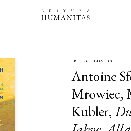
EDITURA HUMANITAS
Antoine Sf
Mrowiec
,
Kubler
,
Du
Iahve, All