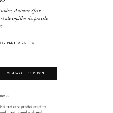
bler, Antoine Sfeir
i ale copiilor despre cele
te
RTE PENTRU COPII &
CUMPĂRĂ
39.11 RON
onescu
xistă trei care predică credinţa
ul, creştinismul şi islamul.