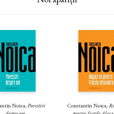
sionismului, iar creştinismul est
reale sau presupuse a societăţii?
carte: despre Dumnezeu se poat
exact izvoarele şi practicile aces
a le înfăţişa conflictual şi fără a
fiinţa umană are mai bun în ea. 
bogăţie a chipului lui Dumnezeu
diversitate de autori. Şi ce dova
pentru faptul că Dumnezeu este u
prietenia care, datorită lui, s-a l
Michel KUBLER, autorul cărţii
antin Noica,
Povestiri
Constantin Noica,
Ru
despre om
pentru fratele Alex