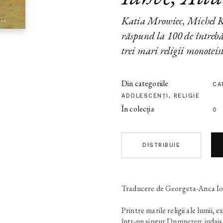
Katia Mrowiec, Michel Ku
răspund la 100 de întrebăr
trei mari religii monoteis
Din categoriile
CA
ADOLESCENŢI
,
RELIGIE
În colecția
0
DISTRIBUIE
Traducere de Georgeta-Anca I
Printre marile religii ale lumii, e
în­tr-un singur Dumnezeu: iudaism