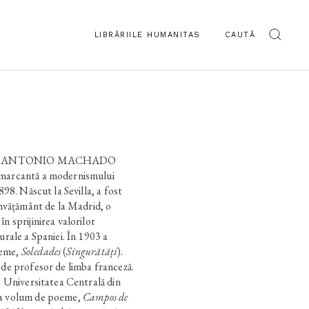
LIBRĂRIILE HUMANITAS
CAUTĂ
aturg, ANTONIO MACHADO
 marcantă a modernismului
898. Născut la Sevilla, a fost
 Învățământ de la Madrid, o
n sprijinirea valorilor
urale a Spaniei. În 1903 a
oeme,
Soledades
(
Singurătăți
).
 de profesor de limba franceză.
la Universitatea Centrală din
ea volum de poeme,
Campos de