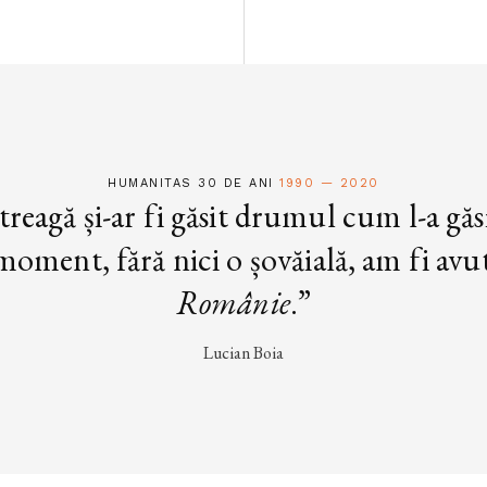
HUMANITAS 30 DE ANI
1990 — 2020
treagă și-ar fi găsit drumul cum l-a găs
oment, fără nici o șovăială, am fi avut 
Românie
.”
Lucian Boia