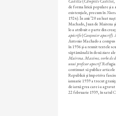
Castilla
(
Câmpiile Castiliei
,
de forma liricii populare și a
existențiale, precum în
Nueva
1924). În anii ’20 au luat nașt
Machado, Juan de Mairena și
le-a atribuit o parte din creaț
apócrifo
(
Canțonier apocrif
).
Antonio Machado a compus ma
în 1936 și-a reunit textele sc
săptămânală în două ziare ale
Mairena. Maxime, vorbe de du
unui profesor apocrif
. Refugia
continuat să publice articole î
Republicii și împotriva fascis
ianuarie 1939 a trecut granița
de iarnă grea care i-a agravat
22 februarie 1939, în satul C