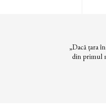
„Dacă țara în
din primul m