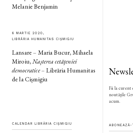
Melanie Benjamin
6 MARTIE 2020,
LIBRĂRIA HUMANITAS CIȘMIGIU
Lansare – Maria Bucur, Mihaela
Miroiu,
Nașterea cetățeniei
Newsle
democratice
– Librăria Humanitas
de la Cișmigiu
Fii la curent
noutățile G
acum.
CALENDAR LIBRĂRIA CIȘMIGIU
ABONEAZĂ-