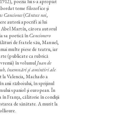
 1912), poezia lui s-a apropiat
 abordat teme filozofice și
s Canciones
(
Cântece noi
,
ere autorii apocrifi ai lui
 Abel Martín, cărora autorul
ia sa poetică în
Cancionero
 Alături de fratele său, Manuel,
i multe piese de teatru, iar
urte (publicate ca rubrică
 vremii) în volumul
Juan de
h, însemnări și amintiri ale
t la Valencia, Machado a
n anii războiului, în sprijinul
mului spaniol și european. În
 în Franța, călătorie în condiții
 starea de sănătate. A murit la
ollioure.