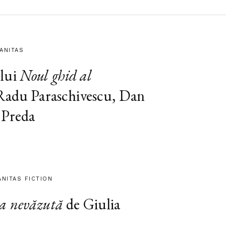
MANITAS
lui
Noul ghid al
 Radu Paraschivescu, Dan
 Preda
ANITAS FICTION
a nevăzută
de Giulia