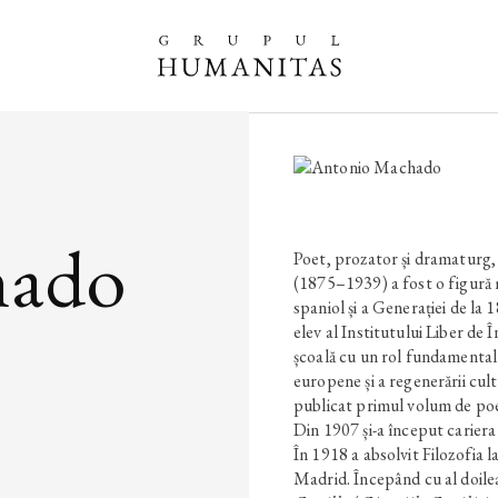
hado
Poet, prozator și dram
(1875–1939) a fost o figură
spaniol și a Generației de la 1
elev al Institutului Liber de
școală cu un rol fundamental î
europene și a regenerării cult
publicat primul volum de p
Din 1907 și-a început cariera
În 1918 a absolvit Filozofia 
Madrid. Începând cu al doil