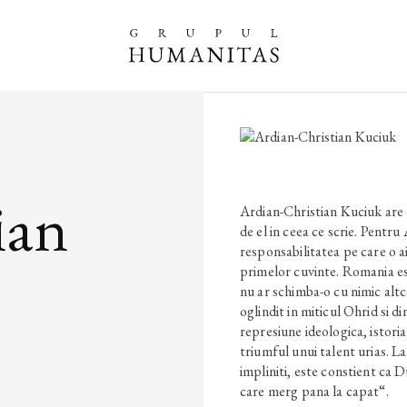
ian
Ardian-Christian Kuciuk are d
de el in ceea ce scrie. Pentru
responsabilitatea pe care o ai 
primelor cuvinte. Romania es
nu ar schimba-o cu nimic altc
oglindit in miticul Ohrid si d
represiune ideologica, istoria
triumful unui talent urias. La 
impliniti, este constient ca 
care merg pana la capat“.