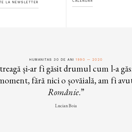
CALENDAR
TE LA NEWSLETTER
HUMANITAS 30 DE ANI
1990 — 2020
treagă și-ar fi găsit drumul cum l-a găs
oment, fără nici o șovăială, am fi avut 
Românie
.”
Lucian Boia