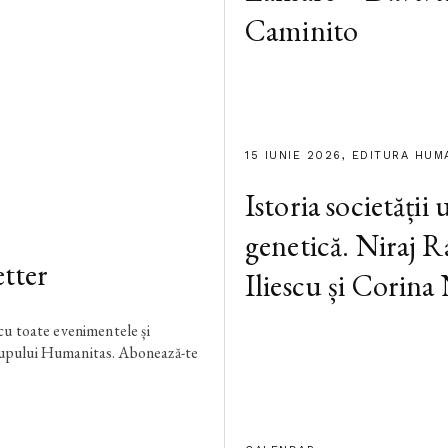
Caminito
15 IUNIE 2026, EDITURA HUM
Istoria societății
genetică. Niraj R
tter
Iliescu și Corina
 cu toate evenimentele și
rupului Humanitas. Abonează-te