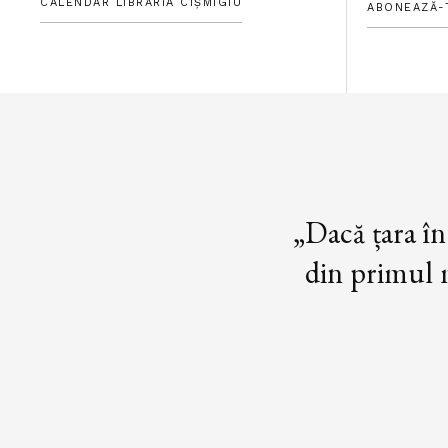
CALENDAR LIBRĂRIA CIȘMIGIU
ABONEAZĂ-
„Dacă țara în
din primul m