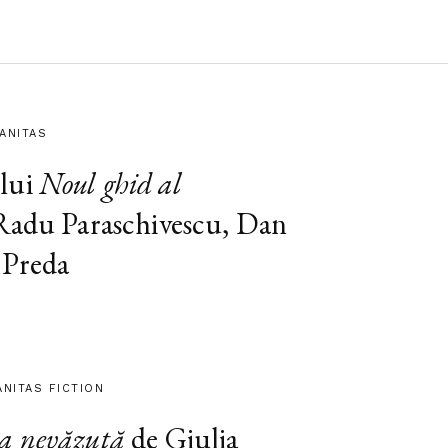
MANITAS
lui
Noul ghid al
 Radu Paraschivescu, Dan
 Preda
ANITAS FICTION
a nevăzută
de Giulia