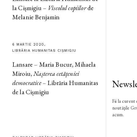
la Cișmigiu –
Viscolul copiilor
de
Melanie Benjamin
6 MARTIE 2020,
LIBRĂRIA HUMANITAS CIȘMIGIU
Lansare – Maria Bucur, Mihaela
Miroiu,
Nașterea cetățeniei
Newsle
democratice
– Librăria Humanitas
de la Cișmigiu
Fii la curent
noutățile G
acum.