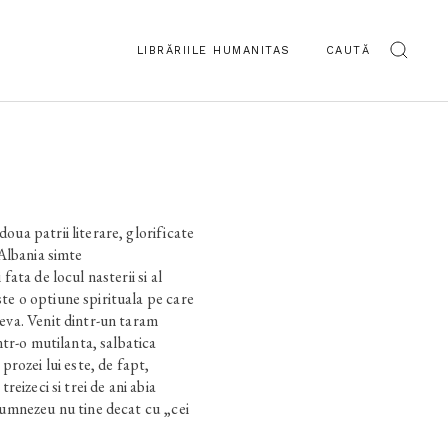
LIBRĂRIILE HUMANITAS
CAUTĂ
oua patrii literare, glorificate
 Albania simte
fata de locul nasterii si al
te o optiune spirituala pe care
eva. Venit dintr-un taram
intr-o mutilanta, salbatica
 prozei lui este, de fapt,
treizeci si trei de ani abia
Dumnezeu nu tine decat cu „cei