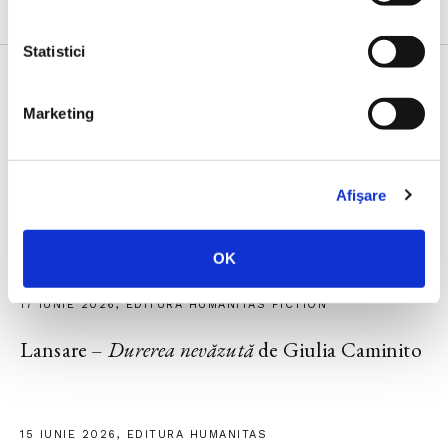
Statistici
Marketing
23 IUNIE 2026, EDITURA HUMANITAS
Lansarea volumului
Noul ghid al nesimțitului
,
cu Radu Paraschivescu, Dan Byron și Cristian
Afişare
Preda
OK
17 IUNIE 2026, EDITURA HUMANITAS FICTION
Lansare –
Durerea nevăzută
de Giulia Caminito
15 IUNIE 2026, EDITURA HUMANITAS