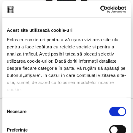
Acest site utilizează cookie-uri
Folosim cookie-uri pentru a vă ușura vizitarea site-ului,
pentru a face legătura cu rețelele sociale și pentru a
Charles Seife,
Zero
analiza traficul. Aveți posibilitatea să blocați selectiv
utilizarea cookie-urilor. Dacă doriți informații detaliate
despre fiecare categorie în parte, vă rugăm să apăsați pe
butonul „
afișare
“. În cazul în care continuați vizitarea site-
ului, sunteți de acord cu folosirea modulelor noastre
cookie.
Selecția
Necesare
consimțământului
Evenimente
Preferinţe