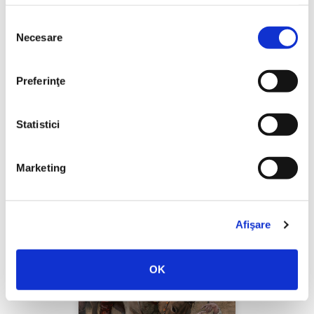
Selecția
Necesare
consimțământului
Thierry Wolton,
Lumea noastră orwelliană
Preferinţe
PREȚ 49.00 RON
Statistici
Marketing
Afişare
OK