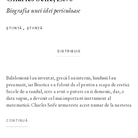
Biografia unei idei periculoase
ȘTIINŢĂ
ŞTIINŢĂ
DISTRIBUIE
Babilonienii l-au inventat, grecii l-au interzis, hindusii l-au
preamarit, iar Biserica s-a folosit de el pentru a scapa de eretici.
Secole de-a randul, zero a avut o putere cu iz demonic, dar, o
data supus, a devenit cel mai important instrument al
matematicii. Charles Seife urmareste acest numar de la nasterea
sa, ca un concept filozofic oriental, pana la lupta dusa pentru a
fi acceptat in Europa si omagiile de care s-a bucurat in cele din
CONTINUĂ
urma, ca mister al gaurilor negre. Astazi, zero este cauza uneia
dintre cele mai mari controverse stiintifice ale tuturor