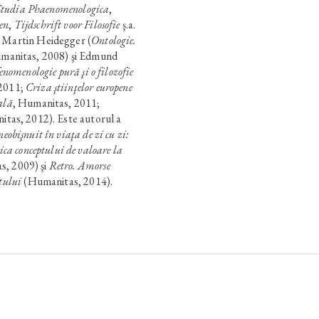
Studia Phaenomenologica
,
en
,
Tijdschrift voor Filosofie
ş.a.
n Martin Heidegger (
Ontologie.
umanitas, 2008) şi Edmund
fenomenologie pură şi o filozofie
 2011;
Criza ştiinţelor europene
ală
, Humanitas, 2011;
itas, 2012). Este autorul a
neobişnuit în viaţa de zi cu zi:
ica conceptului de valoare la
, 2009) şi
Retro. Amorse
tului
(Humanitas, 2014).