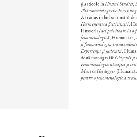
şi articole în
Husserl Studies
,
Phänomenologische Forschung
A tradus în limba română di
Hermeneutica facticităţii
, H
Husserl (
Idei privitoare la o 
fenomenologică
, Humanitas,
şi fenomenologia transcendent
Experienţă şi judecată
, Human
două monografii:
Obişnuit şi 
Fenomenologia situaţiei şi crit
Martin Heidegger
(Humanitas
pentru o fenomenologie a trecu