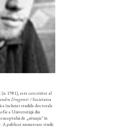
. 1981), este cercetător al
andru Dragomir
/ Societatea
a încheiat studiile doctorale
ofie a Universităţii din
conceptului de „situaţie" în
r. A publicat numeroase studii