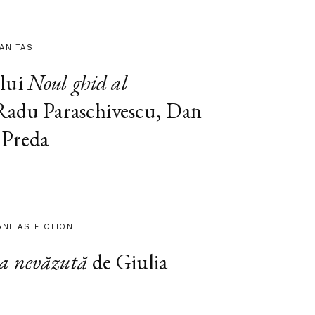
MANITAS
lui
Noul ghid al
 Radu Paraschivescu, Dan
 Preda
ANITAS FICTION
a nevăzută
de Giulia