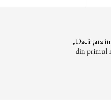
„Dacă țara în
din primul m