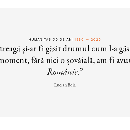
HUMANITAS 30 DE ANI
1990 — 2020
treagă și-ar fi găsit drumul cum l-a găs
oment, fără nici o șovăială, am fi avut 
Românie
.”
Lucian Boia