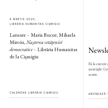
6 MARTIE 2020,
LIBRĂRIA HUMANITAS CIȘMIGIU
Lansare – Maria Bucur, Mihaela
Miroiu,
Nașterea cetățeniei
Newsle
democratice
– Librăria Humanitas
de la Cișmigiu
Fii la curent
noutățile G
acum.
CALENDAR LIBRĂRIA CIȘMIGIU
ABONEAZĂ-