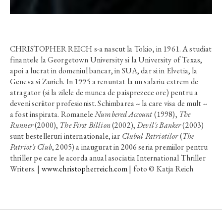
CHRISTOPHER REICH s-a nascut la Tokio, in 1961. A studiat
finantele la Georgetown University si la University of Texas,
apoi a lucrat in domeniul bancar, in SUA, dar si in Elvetia, la
Geneva si Zurich. In 1995 a renuntat la un salariu extrem de
atragator (si la zilele de munca de paisprezece ore) pentru a
deveni scriitor profesionist. Schimbarea -- la care visa de mult --
a fost inspirata. Romanele
Numbered Account
(1998),
The
Runner
(2000),
The First Billion
(2002),
Devil's Banker
(2003)
sunt bestelleruri internationale, iar
Clubul Patriotilor
(
The
Patriot's Club
, 2005) a inaugurat in 2006 seria premiilor pentru
thriller pe care le acorda anual asociatia International Thriller
Writers. |
www.christopherreich.com
| foto © Katja Reich