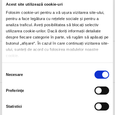
Christopher Reich,
Clubul patriotilor
Acest site utilizează cookie-uri
Folosim cookie-uri pentru a vă ușura vizitarea site-ului,
pentru a face legătura cu rețelele sociale și pentru a
analiza traficul. Aveți posibilitatea să blocați selectiv
utilizarea cookie-urilor. Dacă doriți informații detaliate
despre fiecare categorie în parte, vă rugăm să apăsați pe
butonul „
afișare
“. În cazul în care continuați vizitarea site-
ului, sunteți de acord cu folosirea modulelor noastre
cookie.
Evenimente
Selecția
Necesare
consimțământului
Preferinţe
23 IUNIE 2026, EDITURA HUMANITAS
Statistici
Lansarea volumului
Noul ghid al nesimțitului
,