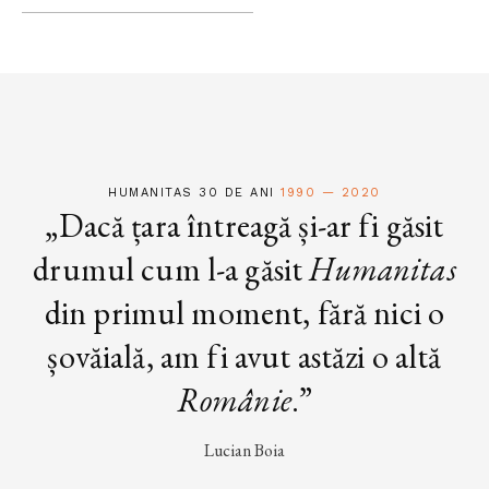
HUMANITAS 30 DE ANI
1990 — 2020
„Dacă țara întreagă și-ar fi găsit
drumul cum l-a găsit
Humanitas
din primul moment, fără nici o
șovăială, am fi avut astăzi o altă
Românie
.”
Lucian Boia