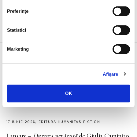
Preferinţe
Evenimente
Statistici
Marketing
23 IUNIE 2026, EDITURA HUMANITAS
Afişare
Lansarea volumului
Noul ghid al nesimțitului
,
cu Radu Paraschivescu, Dan Byron și Cristian
OK
Preda
17 IUNIE 2026, EDITURA HUMANITAS FICTION
Lansare –
Durerea nevăzută
de Giulia Caminito