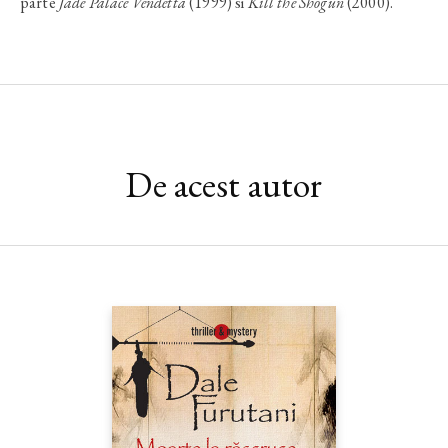
parte
Jade Palace Vendetta
(1999) si
Kill the Shogun
(2000).
De acest autor