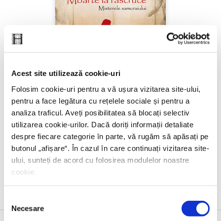
Acest site utilizează cookie-uri
Folosim cookie-uri pentru a vă ușura vizitarea site-ului,
pentru a face legătura cu rețelele sociale și pentru a
analiza traficul. Aveți posibilitatea să blocați selectiv
utilizarea cookie-urilor. Dacă doriți informații detaliate
Dale Furutani,
Moarte la rascruce
despre fiecare categorie în parte, vă rugăm să apăsați pe
butonul „
afișare
“. În cazul în care continuați vizitarea site-
ului, sunteți de acord cu folosirea modulelor noastre
cookie.
Selecția
Necesare
consimțământului