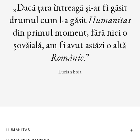
„Dacă țara întreagă și-ar fi găsit
drumul cum l-a găsit
Humanitas
din primul moment, fără nici o
șovăială, am fi avut astăzi o altă
Românie
.”
Lucian Boia
HUMANITAS