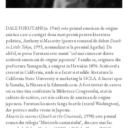
DALE FURUTANI (n. 1946) este primul american de origine
asiatica care a castigat doua mari premii pentru literatura
politista, Anthony si Macavity (pentru romanul de debut
Death
in Little Tokyo
, 1993, nominalizat si la premiul Agatha). De
altfel, in presa Furutani este numit "cel mai cunoscut dintre
scriitorii americani de origine japoneza". Familia sa, originara din
prefectura Yamaguchi, a emigrat in Hawaii in 1896. Scriitorul a
crescut in California, unde si-a facut si studiile: literatura la
California State University si marketing la UCLA. A lucrat apoi
la Yamaha, la Nissan si la Edmunds.com. A fost invitat de cateva
ori sa tine tina conferinte la Biblioteca Congresului, atat in
calitate de scriitor, cat si in calitate de american de origine
japoneza. Furutani locuieste langa Seattle (statul Washington),
dar petrece multa vreme in Japonia.
Moarte la rascruce
(
Death at the Crossroads
, 1998) este primul
roman din trilogia "Misterele samuraiului", din care mai fac