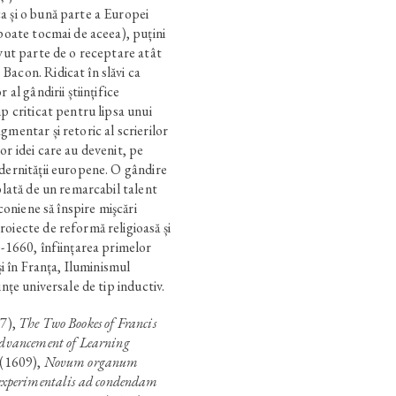
a și o bună parte a Europei
 poate tocmai de aceea), puțini
avut parte de o receptare atât
Bacon. Ridicat în slăvi ca
 al gândirii științifice
p criticat pentru lipsa unui
gmentar și retoric al scrierilor
or idei care au devenit, pe
dernității europene. O gândire
blată de un remarcabil talent
aconiene să înspire mişcări
oiecte de reformă religioasă și
0-1660, înființarea primelor
și în Franța, Iluminismul
ințe universale de tip inductiv.
7),
The Two Bookes of Francis
 Advancement of Learning
(1609),
Novum organum
t experimentalis ad condendam