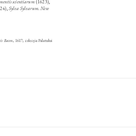
mentis scientiarum
(1623),
24),
Sylva Sylvarum. New
cis Bacon
, 1617; colecția Palatului