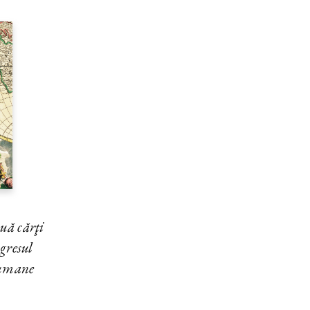
uă cărţi
ogresul
i umane