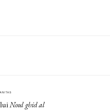
MANITAS
lui
Noul ghid al