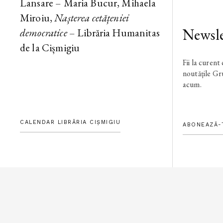
Lansare – Maria Bucur, Mihaela
Miroiu,
Nașterea cetățeniei
Newsle
democratice
– Librăria Humanitas
de la Cișmigiu
Fii la curent
noutățile G
acum.
CALENDAR LIBRĂRIA CIȘMIGIU
ABONEAZĂ-