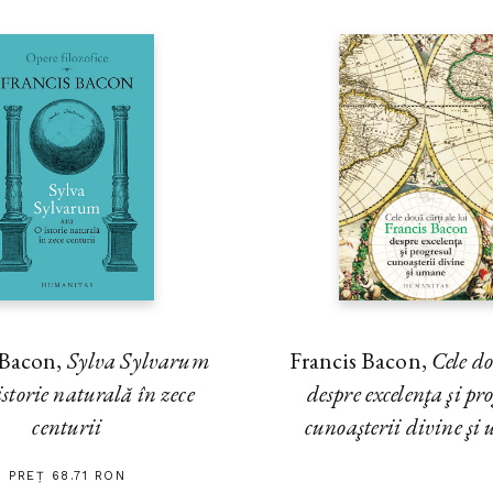
Francis Bacon,
Cele do
 Bacon,
Sylva Sylvarum
despre excelenţa şi pr
storie naturală în zece
cunoaşterii divine ş
centurii
PREȚ 68.71 RON