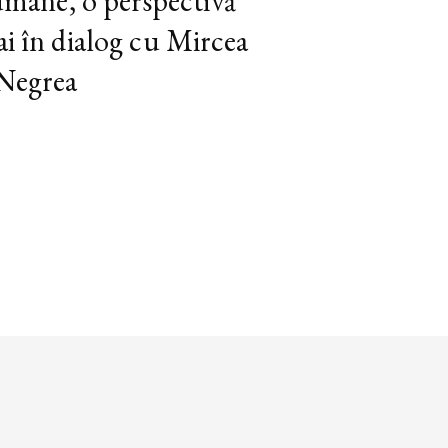
 umane, o perspectivă
ai în dialog cu Mircea
 Negrea