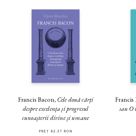
Francis Bacon,
Cele două cărți
Francis
despre excelența și progresul
sau O i
cunoașterii divine și umane
PREȚ 62.37 RON