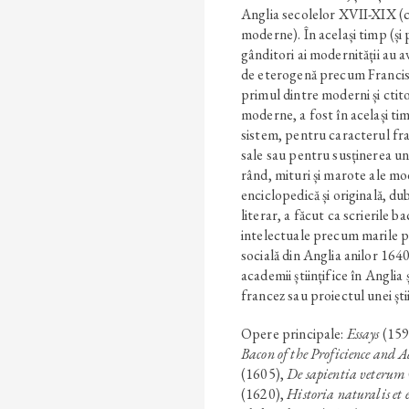
Anglia secolelor XVII-XIX (c
moderne). În același timp (și
gânditori ai modernității au 
de eterogenă precum Francis 
primul dintre moderni și ctitor
moderne, a fost în același tim
sistem, pentru caracterul fra
sale sau pentru susținerea un
rând, mituri și marote ale mo
enciclopedică și originală, du
literar, a făcut ca scrierile b
intelectuale precum marile pr
socială din Anglia anilor 164
academii științifice în Anglia 
francez sau proiectul unei ști
Opere principale:
Essays
(159
Bacon of the Proficience and
(1605),
De sapientia veterum
(1620),
Historia naturalis e