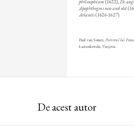
philosophiam
(1622),
De aug
Apophthegms new and old
(16
Atlantis
(1626-1627).
Paul van Somer,
Portretul lui Fran
Łazienkowski, Varșovia
De acest autor