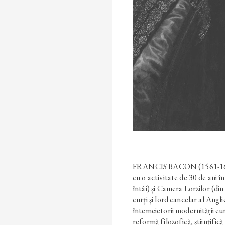
FRANCIS BACON (1561-1626),
cu o activitate de 30 de ani
întâi) și Camera Lorzilor (din
curți şi lord cancelar al Angli
întemeietorii modernității eu
reformă filozofică, științifică