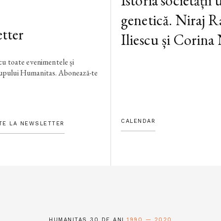
Istoria societății
genetică. Niraj R
tter
Iliescu și Corina
 cu toate evenimentele și
rupului Humanitas. Abonează-te
CALENDAR
TE LA NEWSLETTER
HUMANITAS 30 DE ANI
1990 — 2020