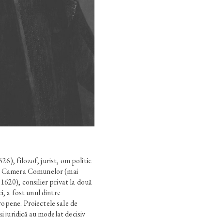
 filozof, jurist, om politic
 în Camera Comunelor (mai
 1620), consilier privat la două
ei, a fost unul dintre
ropene. Proiectele sale de
 și juridică au modelat decisiv