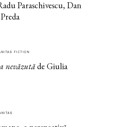
 Radu Paraschivescu, Dan
 Preda
ANITAS FICTION
a nevăzută
de Giulia
ANITAS