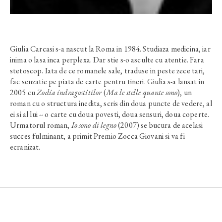
Giulia Carcasi s-a nascut la Roma in 1984. Studiaza medicina, iar
inima o lasa inca perplexa. Dar stie s-o asculte cu atentie. Fara
stetoscop. Iata de ce romanele sale, traduse in peste zece tari,
fac senzatie pe piata de carte pentru tineri. Giulia s-a lansat in
2005 cu
Zodia indragostitilor
(
Ma le stelle quante sono
), un
roman cu o structura inedita, scris din doua puncte de vedere, al
ei si al lui -- o carte cu doua povesti, doua sensuri, doua coperte.
Urmatorul roman,
Io sono di legno
(2007) se bucura de acelasi
succes fulminant, a primit Premio Zocca Giovani si va fi
ecranizat.