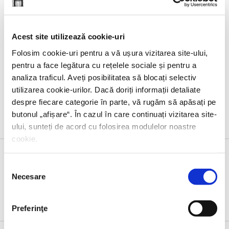
Acest site utilizează cookie-uri
Folosim cookie-uri pentru a vă ușura vizitarea site-ului,
Giulia Carcasi,
Zodia indragostitilor
pentru a face legătura cu rețelele sociale și pentru a
analiza traficul. Aveți posibilitatea să blocați selectiv
utilizarea cookie-urilor. Dacă doriți informații detaliate
despre fiecare categorie în parte, vă rugăm să apăsați pe
butonul „
afișare
“. În cazul în care continuați vizitarea site-
ului, sunteți de acord cu folosirea modulelor noastre
cookie.
Selecția
Necesare
consimțământului
Evenimente
Preferinţe