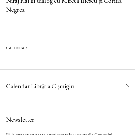
Niraj Rai în dialog cu Mircea Iliescu și Corina
Negrea
CALENDAR
Calendar Librăria Cișmigiu
Newsletter
Fii la curent cu toate evenimentele și noutățile Grupului