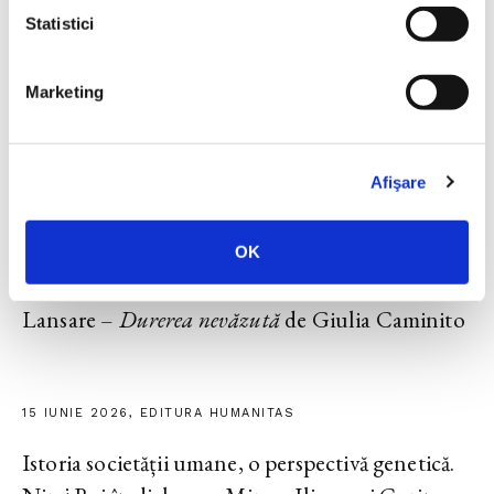
Statistici
23 IUNIE 2026, EDITURA HUMANITAS
Marketing
Lansarea volumului
Noul ghid al nesimțitului
,
cu Radu Paraschivescu, Dan Byron și Cristian
Preda
Afişare
OK
17 IUNIE 2026, EDITURA HUMANITAS FICTION
Lansare –
Durerea nevăzută
de Giulia Caminito
15 IUNIE 2026, EDITURA HUMANITAS
Istoria societății umane, o perspectivă genetică.