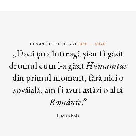
HUMANITAS 30 DE ANI
1990 — 2020
„Dacă țara întreagă și-ar fi găsit
drumul cum l-a găsit
Humanitas
din primul moment, fără nici o
șovăială, am fi avut astăzi o altă
Românie
.”
Lucian Boia