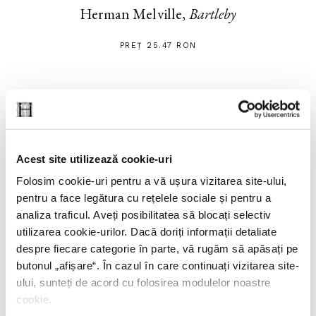
Herman Melville,
Bartleby
PREȚ 25.47 RON
Acest site utilizează cookie-uri
Folosim cookie-uri pentru a vă ușura vizitarea site-ului,
pentru a face legătura cu rețelele sociale și pentru a
analiza traficul. Aveți posibilitatea să blocați selectiv
utilizarea cookie-urilor. Dacă doriți informații detaliate
despre fiecare categorie în parte, vă rugăm să apăsați pe
butonul „
afișare
“. În cazul în care continuați vizitarea site-
Herman Melville,
Benito Cereno
ului, sunteți de acord cu folosirea modulelor noastre
cookie.