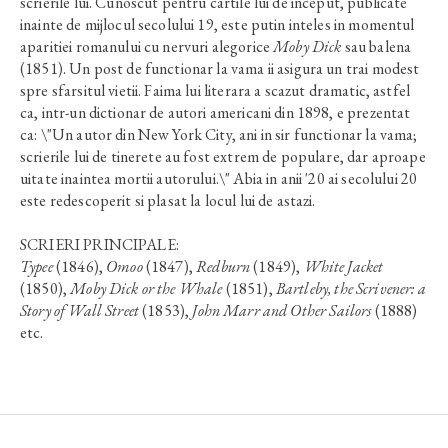
scrierile lui. Cunoscut pentru cartile lui de inceput, publicate
inainte de mijlocul secolului 19, este putin inteles in momentul
aparitiei romanului cu nervuri alegorice
Moby Dick
sau balena
(1851). Un post de functionar la vama ii asigura un trai modest
spre sfarsitul vietii. Faima lui literara a scazut dramatic, astfel
ca, intr-un dictionar de autori americani din 1898, e prezentat
ca: \"Un autor din New York City, ani in sir functionar la vama;
scrierile lui de tinerete au fost extrem de populare, dar aproape
uitate inaintea mortii autorului.\" Abia in anii '20 ai secolului 20
este redescoperit si plasat la locul lui de astazi.
SCRIERI PRINCIPALE:
Typee
(1846),
Omoo
(1847),
Redburn
(1849),
White Jacket
(1850),
Moby Dick or the Whale
(1851),
Bartleby, the Scrivener: a
Story of Wall Street
(1853),
John Marr and Other Sailors
(1888)
etc.