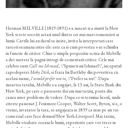
Herman MELVILLE (1819-1891) s-a nascut si a murit la New
York si este socotit astazi unul dintre cei mai mari romancieri ai
lumii. Cartile lui au darul sa incite, invita la interpretari care
rareori seamana intre ele: este ca si cum povestea s-ar schimba
in functie de cititor. Chiar o simpla propozitie scrisa de Melville
a dat nastere la pagini intregi de comentarii critice. Cele mai
celebre sunt
Call me Ishmael
, \"Spuneti-mi Ishmael\", inceputul
capodoperei
Moby Dick
, si fraza lui Bartleby din povestirea cu
acelasi nume,
I would prefer not to
, \"Prefer sa nu\". Dupa
moartea tatalui, Melville s-a angajat, la 13 ani, la State Bank din
New York, pe care o paraseste doi ani mai tarziu, poate din
cauza unor probleme de vedere. Dupa ce-si termina liceul, unde
citeste pasionat J. Fenimore Cooper, Walter Scott, Byron, si e, o
vreme, invatator la tara, se angajeaza in 1839 ca mus pe un vas
comercial care face drumul New York-Liverpool. Mai tarziu,
Melville strabate oceanele lumii, experiente care vor trece in