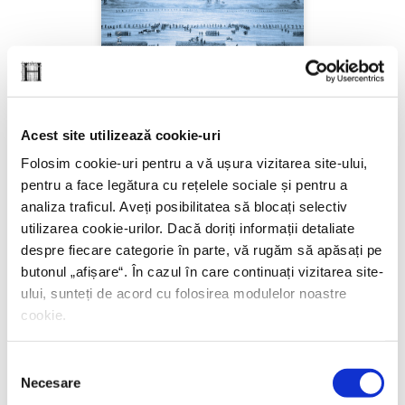
Acest site utilizează cookie-uri
Keith Hitchins,
Românii. 1774–1866
Folosim cookie-uri pentru a vă ușura vizitarea site-ului,
PREȚ 84.47 RON
pentru a face legătura cu rețelele sociale și pentru a
analiza traficul. Aveți posibilitatea să blocați selectiv
utilizarea cookie-urilor. Dacă doriți informații detaliate
despre fiecare categorie în parte, vă rugăm să apăsați pe
butonul „
afișare
“. În cazul în care continuați vizitarea site-
ului, sunteți de acord cu folosirea modulelor noastre
cookie.
Selecția
Necesare
consimțământului