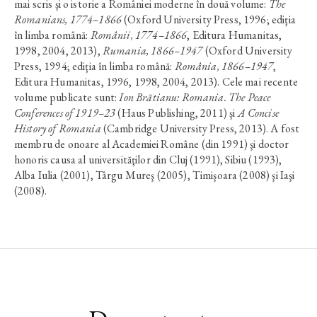
mai scris şi o istorie a României moderne în două volume:
The
Romanians, 1774–1866
(Oxford University Press, 1996; ediţia
în limba română:
Românii, 1774–1866
, Editura Humanitas,
1998, 2004, 2013),
Rumania, 1866–1947
(Oxford University
Press, 1994; ediţia în limba română:
România, 1866–1947
,
Editura Humanitas, 1996, 1998, 2004, 2013). Cele mai recente
volume publicate sunt:
Ion Brătianu: Romania. The Peace
Conferences of 1919–23
(Haus Publishing, 2011) şi
A Concise
History of Romania
(Cambridge University Press, 2013). A fost
membru de onoare al Academiei Române (din 1991) şi doctor
honoris causa al universităţilor din Cluj (1991), Sibiu (1993),
Alba Iulia (2001), Târgu Mureş (2005), Timişoara (2008) şi Iaşi
(2008).