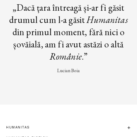
„Dacă țara întreagă și-ar fi găsit
drumul cum l-a găsit
Humanitas
din primul moment, fără nici o
șovăială, am fi avut astăzi o altă
Românie
.”
Lucian Boia
HUMANITAS