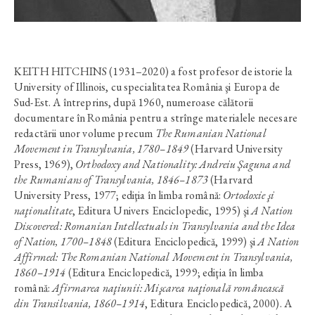
KEITH HITCHINS (1931–2020) a fost profesor de istorie la
University of Illinois, cu specialitatea România şi Europa de
Sud-Est. A întreprins, după 1960, numeroase călătorii
documentare în România pentru a strînge materialele necesare
redactării unor volume precum
The Rumanian National
Movement in Transylvania, 1780–1849
(Harvard University
Press, 1969),
Orthodoxy and Nationality: Andreiu Şaguna and
the Rumanians of Transylvania, 1846–1873
(Harvard
University Press, 1977; ediţia în limba română:
Ortodoxie şi
naţionalitate
, Editura Univers Enciclopedic, 1995) şi
A Nation
Discovered: Romanian Intellectuals in Transylvania and the Idea
of Nation, 1700–1848
(Editura Enciclopedică, 1999) şi
A Nation
Affirmed: The Romanian National Movement in Transylvania,
1860–1914
(Editura Enciclopedică, 1999; ediţia în limba
română:
Afirmarea naţiunii: Mişcarea naţională românească
din Transilvania, 1860–1914
, Editura Enciclopedică, 2000). A