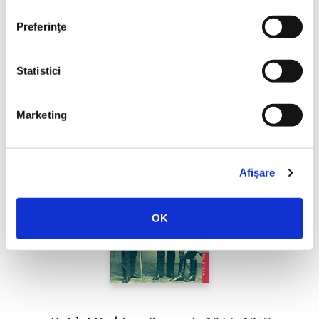
Preferinţe
Keith Hitchins,
Romanii 1774–1866
Statistici
Marketing
Afişare
OK