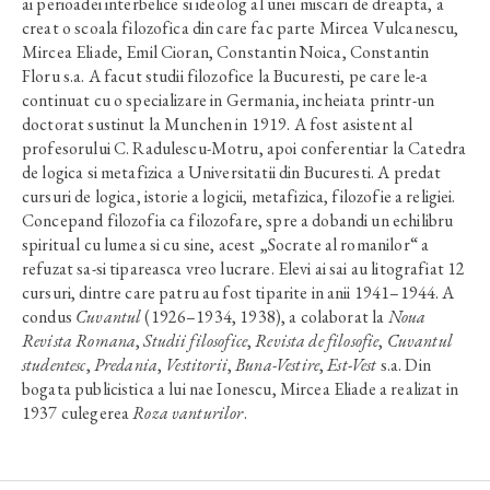
ai perioadei interbelice si ideolog al unei miscari de dreapta, a
creat o scoala filozofica din care fac parte Mircea Vulcanescu,
Mircea Eliade, Emil Cioran, Constantin Noica, Constantin
Floru s.a. A facut studii filozofice la Bucuresti, pe care le-a
continuat cu o specializare in Germania, incheiata printr-un
doctorat sustinut la Munchen in 1919. A fost asistent al
profesorului C. Radulescu-Motru, apoi conferentiar la Catedra
de logica si metafizica a Universitatii din Bucuresti. A predat
cursuri de logica, istorie a logicii, metafizica, filozofie a religiei.
Concepand filozofia ca filozofare, spre a dobandi un echilibru
spiritual cu lumea si cu sine, acest „Socrate al romanilor“ a
refuzat sa-si tipareasca vreo lucrare. Elevi ai sai au litografiat 12
cursuri, dintre care patru au fost tiparite in anii 1941–1944. A
condus
Cuvantul
(1926–1934, 1938), a colaborat la
Noua
Revista Romana
,
Studii filosofice
,
Revista de filosofie
,
Cuvantul
studentesc
,
Predania
,
Vestitorii
,
Buna-Vestire
,
Est-Vest
s.a. Din
bogata publicistica a lui nae Ionescu, Mircea Eliade a realizat in
1937 culegerea
Roza vanturilor
.