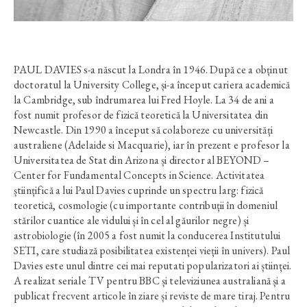
PAUL DAVIES s-a născut la Londra în 1946. După ce a obținut
doctoratul la University College, și-a început cariera academică
la Cambridge, sub îndrumarea lui Fred Hoyle. La 34 de ani a
fost numit profesor de fizică teoretică la Universitatea din
Newcastle. Din 1990 a început să colaboreze cu universități
australiene (Adelaide si Macquarie), iar în prezent e profesor la
Universitatea de Stat din Arizona și director al BEYOND –
Center for Fundamental Concepts in Science. Activitatea
științifică a lui Paul Davies cuprinde un spectru larg: fizică
teoretică, cosmologie (cu importante contribuții în domeniul
stărilor cuantice ale vidului și în cel al găurilor negre) și
astrobiologie (în 2005 a fost numit la conducerea Institutului
SETI, care studiază posibilitatea existenței vieții în univers). Paul
Davies este unul dintre cei mai reputati popularizatori ai științei.
A realizat seriale TV pentru BBC și televiziunea australiană și a
publicat frecvent articole în ziare și reviste de mare tiraj. Pentru