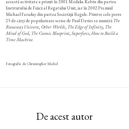
această activitate a primit în 2001 Medalia Kelvin din partea
Institutului de Fizică al Regatului Unit, iar în 2002 Premiul
Michael Faraday din partea Societății Regale. Printre cele peste
25 de cărți de popularizare scrise de Paul Davies se numără
The
Runaway Universe
,
Other Worlds
,
The Edge of Infinity
,
The
Mind of God
,
The Cosmic Blueprint
,
Superforce
,
How to Build a
Time Machine
.
Fotografie de Chruistopher Michel
De acest autor