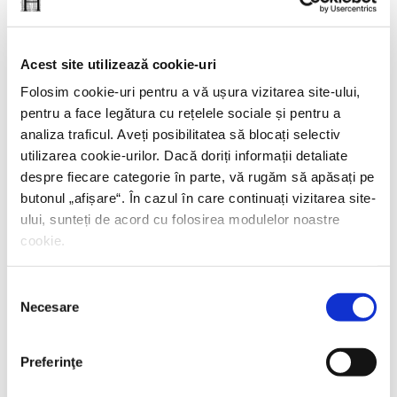
Paul Davies,
Rețelele de informație și misterul
vieții
Acest site utilizează cookie-uri
Folosim cookie-uri pentru a vă ușura vizitarea site-ului,
PREȚ 49.69 RON
pentru a face legătura cu rețelele sociale și pentru a
analiza traficul. Aveți posibilitatea să blocați selectiv
utilizarea cookie-urilor. Dacă doriți informații detaliate
despre fiecare categorie în parte, vă rugăm să apăsați pe
butonul „
afișare
“. În cazul în care continuați vizitarea site-
ului, sunteți de acord cu folosirea modulelor noastre
cookie.
Selecția
Necesare
consimțământului
Preferinţe