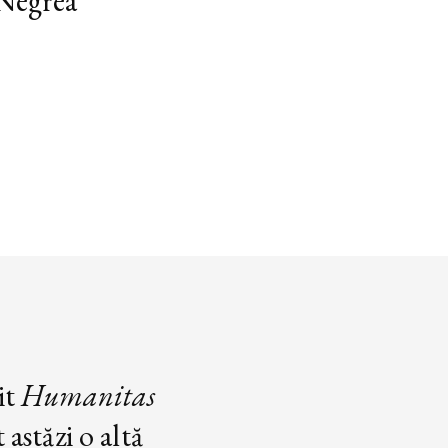
 Negrea
it
Humanitas
astăzi o altă