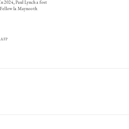
 În 2024, Paul Lynch a fost
 Fellow la Maynooth
/ AFP