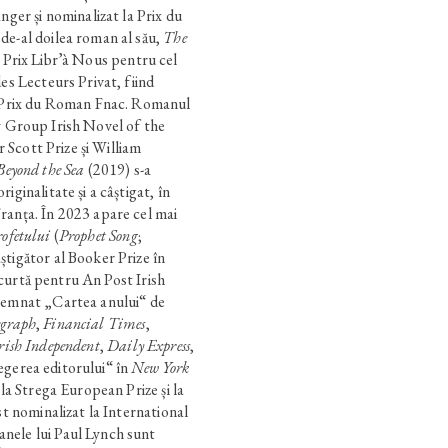
nger și nominalizat la Prix du
de-al doilea roman al său,
The
 Prix Libr’à Nous pentru cel
des Lecteurs Privat, fiind
i Prix du Roman Fnac. Romanul
y Group Irish Novel of the
er Scott Prize și William
Beyond the Sea
(2019) s-a
iginalitate și a câștigat, în
ranța. În 2023 apare cel mai
rofetului
(
Prophet Song
;
știgător al Booker Prize în
a scurtă pentru An Post Irish
esemnat „Cartea anului“ de
egraph
,
Financial Times
,
rish Independent
,
Daily Express
,
egerea editorului“ în
New York
t la Strega European Prize și la
st nominalizat la International
nele lui Paul Lynch sunt