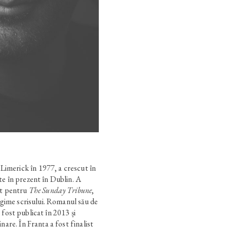
merick în 1977, a crescut în
te în prezent în Dublin. A
ct pentru
The Sunday Tribune
,
regime scrisului. Romanul său de
a fost publicat în 2013 și
nare. În Franța a fost finalist