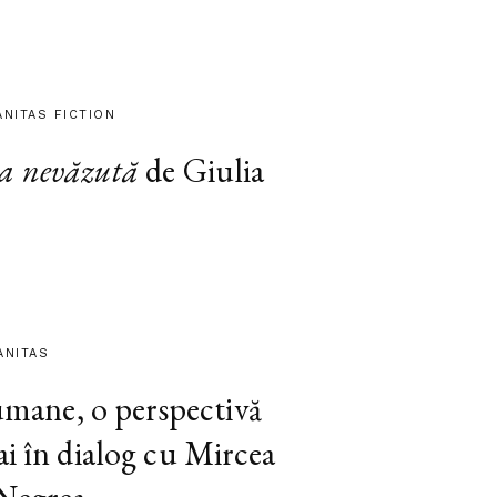
ANITAS FICTION
a nevăzută
de Giulia
ANITAS
 umane, o perspectivă
ai în dialog cu Mircea