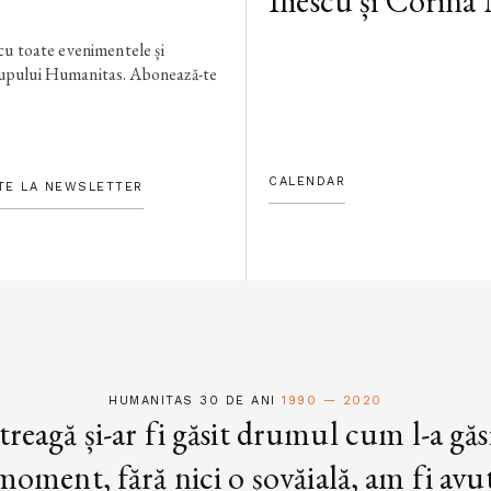
Iliescu și Corina
 cu toate evenimentele și
rupului Humanitas. Abonează-te
CALENDAR
TE LA NEWSLETTER
HUMANITAS 30 DE ANI
1990 — 2020
treagă și-ar fi găsit drumul cum l-a găs
oment, fără nici o șovăială, am fi avut 