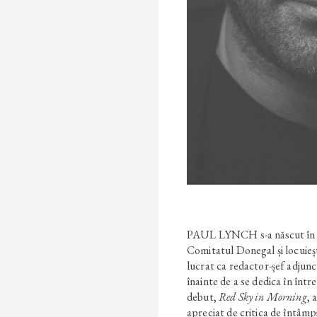
PAUL LYNCH s-a născut în Li
Comitatul Donegal și locuieș
lucrat ca redactor-șef adjun
înainte de a se dedica în înt
debut,
Red Sky in Morning
, 
apreciat de critica de întâmpi