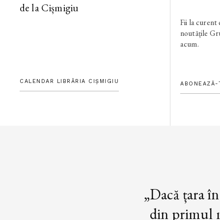
de la Cișmigiu
Fii la curent
noutățile G
acum.
CALENDAR LIBRĂRIA CIȘMIGIU
ABONEAZĂ-
„Dacă țara în
din primul m