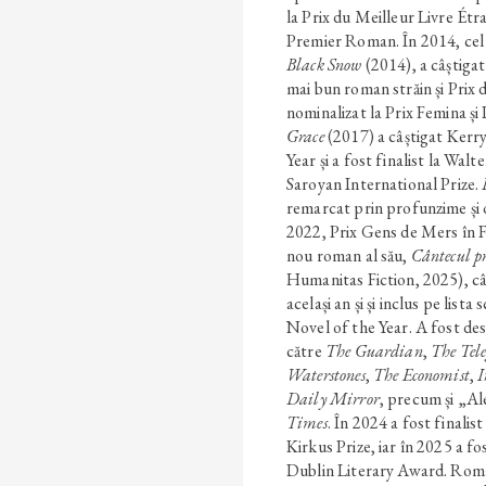
la Prix du Meilleur Livre Étra
Premier Roman. În 2014, cel 
Black Snow
(2014), a câștigat
mai bun roman străin și Prix 
nominalizat la Prix Femina ș
Grace
(2017) a câștigat Kerr
Year și a fost finalist la Walt
Saroyan International Prize.
remarcat prin profunzime și or
2022, Prix Gens de Mers în F
nou roman al său,
Cântecul p
Humanitas Fiction, 2025), câ
același an și și inclus pe list
Novel of the Year. A fost d
către
The Guardian
,
The Tel
Waterstones
,
The Economist
,
I
Daily Mirror
, precum și „Al
Times
. În 2024 a fost finalis
Kirkus Prize, iar în 2025 a fo
Dublin Literary Award. Roma