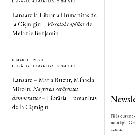
LIBRĂRIA HUMANITAS CIȘMIGIU
Lansare la Librăria Humanitas de
la Cișmigiu –
Viscolul copiilor
de
Melanie Benjamin
6 MARTIE 2020,
LIBRĂRIA HUMANITAS CIȘMIGIU
Lansare – Maria Bucur, Mihaela
Miroiu,
Nașterea cetățeniei
Newsle
democratice
– Librăria Humanitas
de la Cișmigiu
Fii la curent
noutățile G
acum.