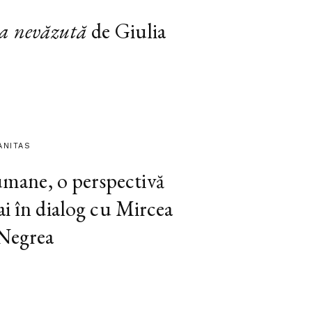
a nevăzută
de Giulia
ANITAS
 umane, o perspectivă
ai în dialog cu Mircea
 Negrea