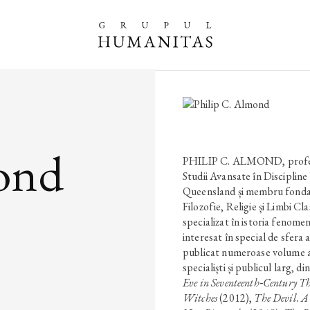
ond
PHILIP C. ALMOND, profesor
Studii Avansate în Discipline
Queensland și membru fondato
Filozofie, Religie și Limbi Clas
specializat în istoria fenomen
interesat în special de sfera
publicat numeroase volume 
specialiști și publicul larg, 
Eve in Seventeenth‑Century T
Witches
(2012),
The Devil. 