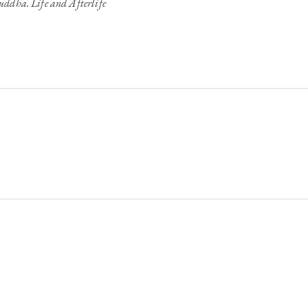
uddha. Life and Afterlife
.