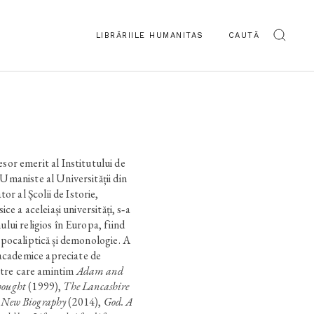
LIBRĂRIILE HUMANITAS
CAUTĂ
 emerit al Institutului de
 Umaniste al Universității din
r al Școlii de Istorie,
ice a aceleiași universități, s‑a
ului religios în Europa, fiind
 apocaliptică și demonologie. A
academice apreciate de
dintre care amintim
Adam and
hought
(1999),
The Lancashire
A New Biography
(2014),
God. A