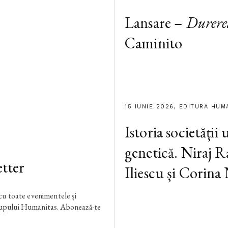
Lansare –
Durere
Caminito
15 IUNIE 2026, EDITURA HUM
Istoria societății
genetică. Niraj R
tter
Iliescu și Corina
 cu toate evenimentele și
rupului Humanitas. Abonează-te