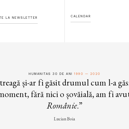
CALENDAR
TE LA NEWSLETTER
HUMANITAS 30 DE ANI
1990 — 2020
treagă și-ar fi găsit drumul cum l-a găs
oment, fără nici o șovăială, am fi avut 
Românie
.”
Lucian Boia