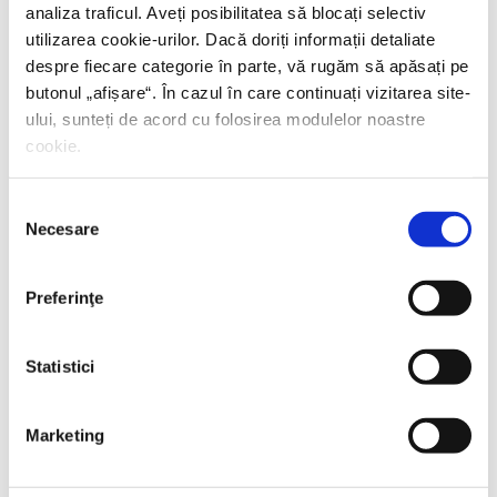
analiza traficul. Aveți posibilitatea să blocați selectiv
utilizarea cookie-urilor. Dacă doriți informații detaliate
despre fiecare categorie în parte, vă rugăm să apăsați pe
butonul „
afișare
“. În cazul în care continuați vizitarea site-
ului, sunteți de acord cu folosirea modulelor noastre
cookie.
Selecția
Necesare
consimțământului
Preferinţe
Statistici
Marketing
Thierry Wolton,
Lumea noastră orwelliană
PREȚ 49.00 RON