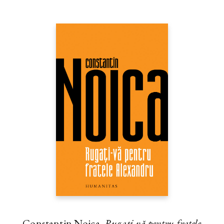
Constantin Noica,
Rugaţi-vă pentru fratele