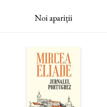
Oferind o perspectivă academică solidă, însă scris într-un stil
simplu și atrăgător, volumul este esențial pentru oricine dorește
să înțeleagă figura cea mai persistentă și mai adaptabilă din
Noi apariții
istoria Occidentului. Mai mult, Anticristul este o invitație la
reflecție asupra modului în care așteptarea Răului suprem,
anticipat de nenumărate manifestări parțiale, a modelat cultura
și civilizația europeană, și nu numai, timp de două milenii.
„O carte fascinantă, antrenantă și limpede, iar autorul nu lasă
nici o piatră neîntoarsă; probabil e ultimul cuvânt despre acest
subiect.“ — JOHN SAXBEE,
Church Times