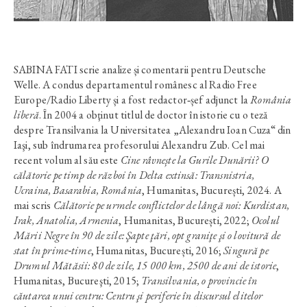
SABINA FATI scrie analize și comentarii pentru Deutsche
Welle. A condus departamentul românesc al Radio Free
Europe/Radio Liberty și a fost redactor‑șef adjunct la
România
liberă
. În 2004 a obţinut titlul de doctor în istorie cu o teză
despre Transilvania la Universitatea „Alexandru Ioan Cuza“ din
Iaşi, sub îndrumarea profesorului Alexandru Zub. Cel mai
recent volum al său este
Cine râvnește la Gurile Dunării? O
călătorie pe timp de război în Delta extinsă: Transnistria,
Ucraina, Basarabia, România
, Humanitas, București, 2024. A
mai scris
Călătorie pe urmele conflictelor de lângă noi: Kurdistan,
Irak, Anatolia, Armenia
, Humanitas, București, 2022;
Ocolul
Mării Negre în 90 de zile: Şapte ţări, opt graniţe şi o lovitură de
stat în prime‑time
, Humanitas, București, 2016;
Singură pe
Drumul Mătăsii: 80 de zile, 15 000 km, 2500 de ani de istorie
,
Humanitas, Bucureşti, 2015;
Transilvania, o provincie în
căutarea unui centru: Centru şi periferie în discursul elitelor