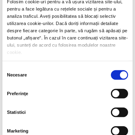
Folosim cookie-uri pentru a vă ușura vizitarea site-ului,
pentru a face legătura cu rețelele sociale și pentru a
analiza traficul. Aveți posibilitatea să blocați selectiv
utilizarea cookie-urilor. Dacă doriți informații detaliate
Marian Voicu, Ioan Stanomir, Valentin
despre fiecare categorie în parte, vă rugăm să apăsați pe
Naumescu, Sabina Fati, Vitalie Ciobanu,
Vin
butonul „
afișare
“. În cazul în care continuați vizitarea site-
ului, sunteți de acord cu folosirea modulelor noastre
rușii!
cookie.
PREȚ 26.43 RON
Selecția
Necesare
consimțământului
Preferinţe
Statistici
Marketing