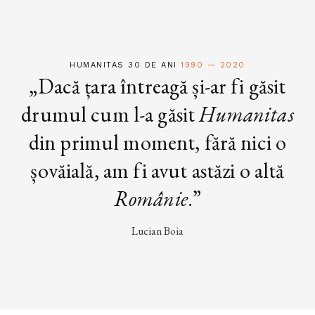
HUMANITAS 30 DE ANI
1990 — 2020
„Dacă țara întreagă și-ar fi găsit
drumul cum l-a găsit
Humanitas
din primul moment, fără nici o
șovăială, am fi avut astăzi o altă
Românie
.”
Lucian Boia