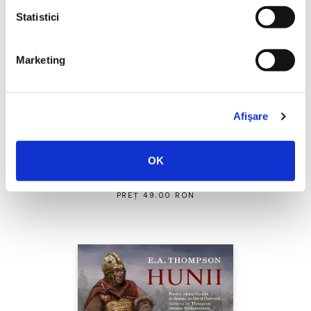
Statistici
Marketing
Afişare
OK
Thierry Wolton,
Lumea noastră orwelliană
PREȚ 49.00 RON