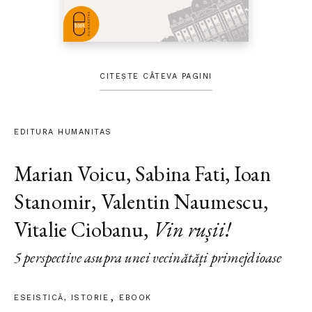
CITEȘTE CÂTEVA PAGINI
EDITURA HUMANITAS
Marian Voicu
,
Sabina Fati
,
Ioan
Stanomir
,
Valentin Naumescu
,
Vitalie Ciobanu
,
Vin rușii!
5 perspective asupra unei vecinătăți primejdioase
ESEISTICĂ
,
ISTORIE
EBOOK