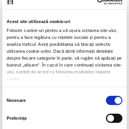
Acest site utilizează cookie-uri
Folosim cookie-uri pentru a vă ușura vizitarea site-ului,
pentru a face legătura cu rețelele sociale și pentru a
analiza traficul. Aveți posibilitatea să blocați selectiv
Sabine Hossenfelder,
Fizica existenţială
utilizarea cookie-urilor. Dacă doriți informații detaliate
despre fiecare categorie în parte, vă rugăm să apăsați pe
PREȚ 71.99 RON
butonul „
afișare
“. În cazul în care continuați vizitarea site-
ului, sunteți de acord cu folosirea modulelor noastre
cookie.
Selecția
Necesare
consimțământului
Preferinţe