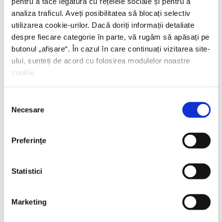
pentru a face legătura cu rețelele sociale și pentru a
analiza traficul. Aveți posibilitatea să blocați selectiv
utilizarea cookie-urilor. Dacă doriți informații detaliate
despre fiecare categorie în parte, vă rugăm să apăsați pe
butonul „
afișare
“. În cazul în care continuați vizitarea site-
ului, sunteți de acord cu folosirea modulelor noastre
cookie.
Selecția
Necesare
consimțământului
Preferinţe
Statistici
Marketing
Thierry Wolton,
Lumea noastră orwelliană