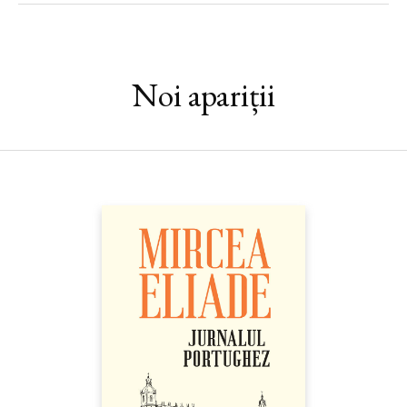
prinşi în marele angrenaj al unei modernităţi ambivalente şi
paradoxale.“ (Vladimir TISMĂNEANU)
„O carte cu adevărat valoroasă, în care viziunea istorică se
îmbină cu perspectiva critică.
O istorie a lumii moderne
reprezintă mai mult decît o cronică de mari dimensiuni a
Noi apariții
evenimentelor şi personajelor istorice. Lectura sa este un prilej
de veritabilă desfătare intelectuală.“ (Robert A. NISBET,
The
New York Times Book Review
)
„Sînt numeroase paginile care te iau prin surprindere, iar alteori
e chiar tulburător unghiul inedit din care se abordează întîmplări
sau protagonişti de altfel arhicunoscuţi din sfera politică,
militară, economică, ştiinţifică, religioasă sau filozofică.“
(Edmund FULLER,
Wall Street Journal
)
Vladimir Tismăneanu, „Infernalul secol XX: Teratologie si
ideologie“
(LaPunkt.ro, martie 2014)