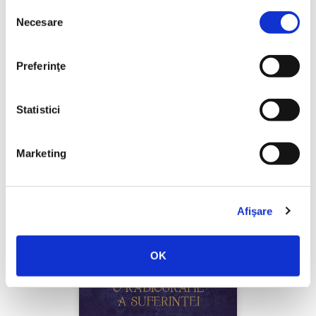
Selecția
Necesare
consimțământului
Tatiana Niculescu,
Nepovestitele iubiri
Preferinţe
PREȚ 22.21 RON
Statistici
Marketing
Afişare
OK