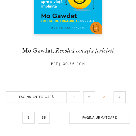
Mo Gawdat,
Rezolvă ecuația fericirii
PREȚ 30.66 RON
PAGINA ANTERIOARĂ
1
2
3
4
5
68
PAGINA URMĂTOARE