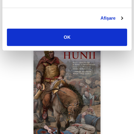
Thierry Wolton,
Lumea noastră orwelliană
Afişare
PREȚ 49.00 RON
OK