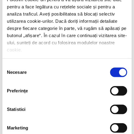
PREȚ 71.99 RON
pentru a face legătura cu rețelele sociale și pentru a
analiza traficul. Aveți posibilitatea să blocați selectiv
utilizarea cookie-urilor. Dacă doriți informații detaliate
despre fiecare categorie în parte, vă rugăm să apăsați pe
butonul „
afișare
“. În cazul în care continuați vizitarea site-
ului, sunteți de acord cu folosirea modulelor noastre
cookie.
Selecția
Necesare
consimțământului
Preferinţe
Statistici
Marketing