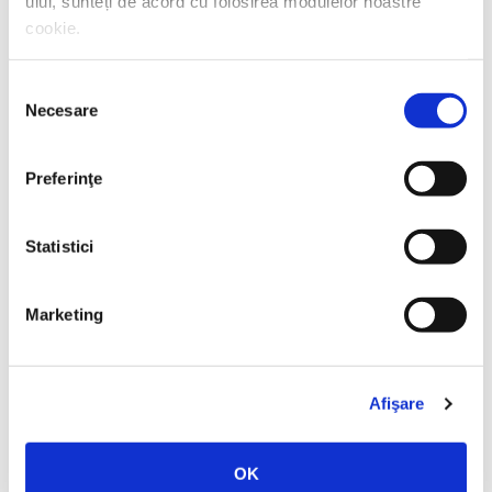
ului, sunteți de acord cu folosirea modulelor noastre
cookie.
Diane Setterfield,
A fost odată un râu
Selecția
Necesare
consimțământului
PREȚ 30.66 RON
Preferinţe
Statistici
Marketing
Afişare
OK