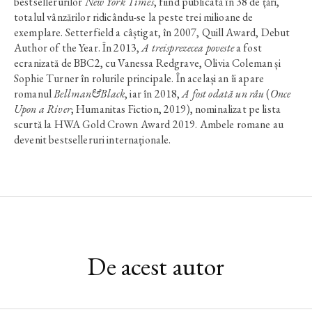
bestsellerurilor
New York Times
, fiind publicată în 38 de țări,
totalul vânzărilor ridicându-se la peste trei milioane de
exemplare. Setterfield a câștigat, în 2007, Quill Award, Debut
Author of the Year. În 2013,
A treisprezecea poveste
a fost
ecranizată de BBC2, cu Vanessa Redgrave, Olivia Coleman și
Sophie Turner în rolurile principale. În același an îi apare
romanul
Bellman&Black
, iar în 2018,
A fost odată un râu
(
Once
Upon a River
; Humanitas Fiction, 2019), nominalizat pe lista
scurtă la HWA Gold Crown Award 2019. Ambele romane au
devenit bestselleruri internaționale.
De acest autor