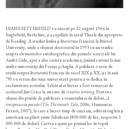
DIANE SETTERFIELD s-a născut pe 22 august 1964 în
Englefield, Berkshire, și a copilărit în satul Theale din apropiere
de Reading. A studiat limba și literatura franceză la Bristol
University, unde a obținut doctoratul în 1993 cu un studiu
asupra elementelor autobiografice din primele scrieri ale lui
André Gide, apoi a ales cariera academică, ținând cursuri la mai
multe universități din Franța și Anglia. A publicat o serie de
studii asupra literaturii franceze de secol XIX și XX, iar în anii
’90 s-a retras din viața universitară pentru a se dedica în
exclusivitate scrisului. Talentul ei literar a fost remarcat de
scriitorul Jim Crace la un curs de
creative writing
. Pentru a
obține drepturile de publicare a romanului ei de debut,
A
treisprezecea poveste
(
The Thirteenth Tale
, 2006; Humanitas
Fiction, 2007), la care a lucrat timp de cinci ani, editorii englezi și
americani au plătit sume fabuloase (800 000 de lire, respectiv 1
000 000 de dolari). Cartea a ajuns pe primul loc în topul