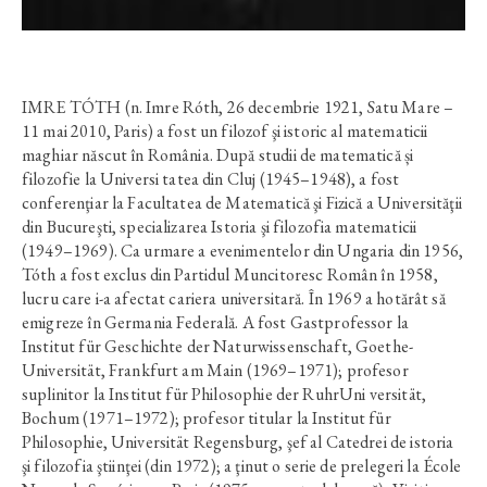
IMRE TÓTH (n. Imre Róth, 26 decembrie 1921, Satu Mare –
11 mai 2010, Paris) a fost un filozof şi istoric al matematicii
maghiar născut în România. După studii de matematică și
filozofie la Universi tatea din Cluj (1945–1948), a fost
conferenţiar la Facultatea de Matematică şi Fizică a Universităţii
din Bucureşti, specializarea Istoria şi filozofia matematicii
(1949–1969). Ca urmare a evenimentelor din Ungaria din 1956,
Tóth a fost exclus din Partidul Muncitoresc Român în 1958,
lucru care i-a afectat cariera universitară. În 1969 a hotărât să
emigreze în Germania Federală. A fost Gastprofessor la
Institut für Geschichte der Naturwissenschaft, Goethe-
Universität, Frankfurt am Main (1969–1971); profesor
suplinitor la Institut für Philosophie der RuhrUni versität,
Bochum (1971–1972); profesor titular la Institut für
Philosophie, Universität Regensburg, şef al Catedrei de istoria
şi filozofia ştiinţei (din 1972); a ţinut o serie de prelegeri la École