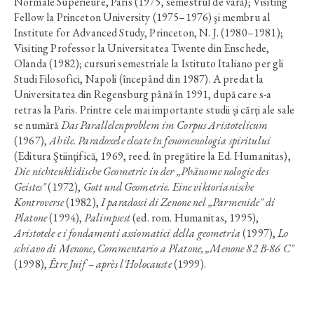
Normale Supérieure, Paris (1975, semestrul de vară); Visiting
Fellow la Princeton University (1975–1976) şi membru al
Institute for Advanced Study, Princeton, N. J. (1980–1981);
Visiting Professor la Universitatea Twente din Enschede,
Olanda (1982); cursuri semestriale la Istituto Italiano per gli
Studi Filosofici, Napoli (începând din 1987). A predat la
Universitatea din Regensburg până în 1991, după care s-a
retras la Paris. Printre cele mai importante studii și cărți ale sale
se numără
Das Parallelenproblem im Corpus Aristotelicum
(1967),
Ahile. Paradoxele eleate în fenomenologia spiritului
(Editura Ştiinţifică, 1969, reed. în pregătire la Ed. Humanitas),
Die nichteuklidische Geometrie in der „Phänome nologie des
Geistes"
(1972),
Gott und Geometrie. Eine viktorianische
Kontroverse
(1982),
I paradossi di Zenone nel „Parmenide" di
Platone
(1994),
Palimpsest
(ed. rom. Humanitas, 1995),
Aristotele e i fondamenti assiomatici della geometria
(1997),
Lo
schiavo di Menone, Commentario a Platone, „Menone 82 B-86 C"
(1998),
Être Juif – après l'Holocauste
(1999).