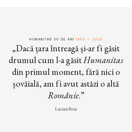
HUMANITAS 30 DE ANI
1990 — 2020
„Dacă țara întreagă și-ar fi găsit
drumul cum l-a găsit
Humanitas
din primul moment, fără nici o
șovăială, am fi avut astăzi o altă
Românie
.”
Lucian Boia