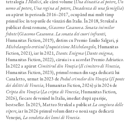
tetralogia
I Medici
, ale cărei volume (
Una dinastia al potere
,
Un
uomo al potere
,
Una regina al potere
,
Decadenza di una famiglia
)
au apărut în perioada 2016–2017, ocupând mai mult timp
primul loc în topurile de vânzări din Italia. În 2018, Strukul a
publicat două romane,
Giacomo Casanova. Sonata inimilor
frânte
(
Giacomo Casanova. La sonata dei cuori infranti
;
Humanitas Fiction, 2019), distins cu Premio Emilio Salgari, și
Michelangelo ereticul
(
Inquisizione Michelangelo
; Humanitas
Fiction, 2021), iar în 2021,
Dante. Enigma
(
Dante enigma
;
Humanitas Fiction, 2022), căruia i s-a acordat Premio Adriatico.
În 2022 a apărut
Cimitirul din Veneția
(
Il cimitero di Venezia
;
Humanitas Fiction, 2023), primul roman din saga dedicată lui
Canaletto, urmat în 2023 de
Podul crimelor din Veneția
(
Il ponte
dei delitti di Venezia
; Humanitas Fiction, 2024) și în 2024 de
Cripta din Veneția
(
La cripta di Venezia
; Humanitas Fiction,
2026), fiecare devenind în Italia, imediat după apariție,
bestseller. În 2025, Matteo Strukul a publicat
La congiura delle
vipere
, iar în 2026 primul volum dintr-o nouă saga dedicată
Veneției,
La vendetta dei leoni di Venezia
.