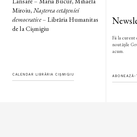
Lansare – Maria Bucur, Mihaela
Miroiu,
Nașterea cetățeniei
Newsle
democratice
– Librăria Humanitas
de la Cișmigiu
Fii la curent
noutățile G
acum.
CALENDAR LIBRĂRIA CIȘMIGIU
ABONEAZĂ-