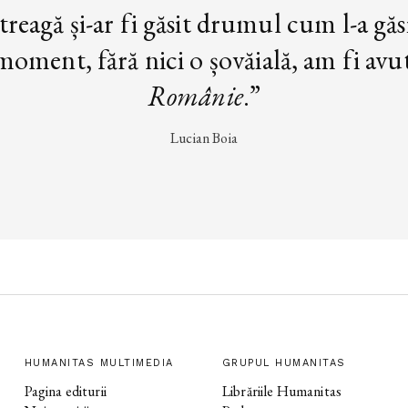
treagă și-ar fi găsit drumul cum l-a găs
oment, fără nici o șovăială, am fi avut 
Românie
.”
Lucian Boia
HUMANITAS MULTIMEDIA
GRUPUL HUMANITAS
Pagina editurii
Librăriile Humanitas