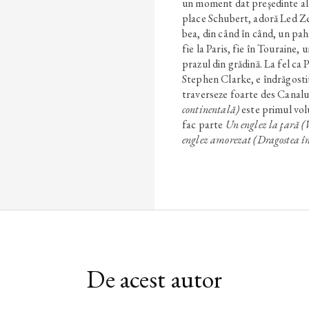
un moment dat preşedinte al F
place Schubert, adoră Led Zepp
bea, din când în când, un pa
fie la Paris, fie în Touraine, 
prazul din grădină. La fel ca 
Stephen Clarke, e îndrăgostit
traverseze foarte des Canalu
continentală)
este primul volu
fac parte
Un englez la ţară 
englez amorezat (Dragostea î
De acest autor