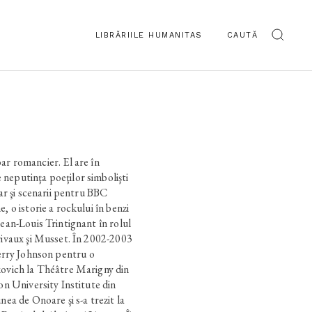
LIBRĂRIILE HUMANITAS
CAUTĂ
romancier. El are în
neputinţa poeţilor simbolişti
dar şi scenarii pentru BBC
, o istorie a rockului în benzi
Jean-Louis Trintignant în rolul
rivaux şi Musset. În 2002-2003
erry Johnson pentru o
kovich la Théâtre Marigny din
don University Institute din
nea de Onoare şi s-a trezit la