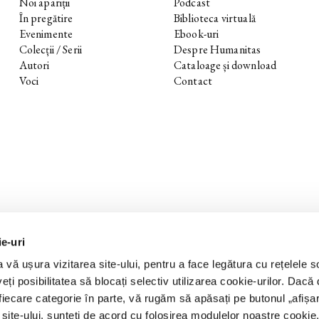
Noi apariții
Podcast
În pregătire
Biblioteca virtuală
Evenimente
Ebook-uri
Colecții / Serii
Despre Humanitas
Autori
Cataloage și download
Voci
Contact
ie-uri
 vă ușura vizitarea site-ului, pentru a face legătura cu rețelele s
eți posibilitatea să blocați selectiv utilizarea cookie-urilor. Dacă d
 fiecare categorie în parte, vă rugăm să apăsați pe butonul „
afișa
a site-ului, sunteți de acord cu folosirea modulelor noastre cookie