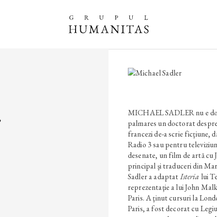
r
MICHAEL SADLER nu e doar 
palmares un doctorat despre 
francezi de-a scrie ficţiune, 
Radio 3 sau pentru televiziune
desenate, un film de artă cu 
principal şi traduceri din Ma
Sadler a adaptat
Isteria
lui T
reprezentaţie a lui John Mal
Paris. A ţinut cursuri la Lon
Paris, a fost decorat cu Legiu