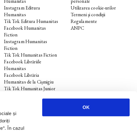
Humanitas
personale
Instagram Editura
Utilizarea cookie-urilor
Humanitas
Termeni și condiții
Tik Tok Editura Humanitas
Regulamente
Facebook Humanitas
ANPC
Fiction
Instagram Humanitas
Fiction
Tik Tok Humanitas Fiction
Facebook Librăriile
Humanitas
Facebook Librăria
Humanitas de la Cișmigiu
Tik Tok Humanitas Junior
OK
ociale și
oriți
re
“. În cazul
.