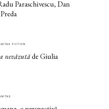
 Radu Paraschivescu, Dan
 Preda
ANITAS FICTION
a nevăzută
de Giulia
ANITAS
 umane, o perspectivă