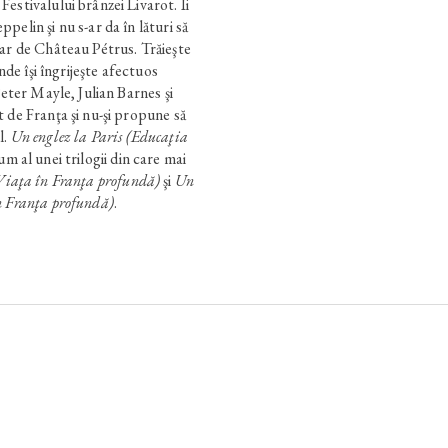
estivalului brânzei Livarot. Îi
elin şi nu s-ar da în lături să
har de Château Pétrus. Trăieşte
unde îşi îngrijeşte afectuos
Peter Mayle, Julian Barnes şi
 de Franţa şi nu-şi propune să
l.
Un englez la Paris (Educaţia
m al unei trilogii din care mai
(Viaţa în Franţa profundă)
şi
Un
n Franţa profundă)
.