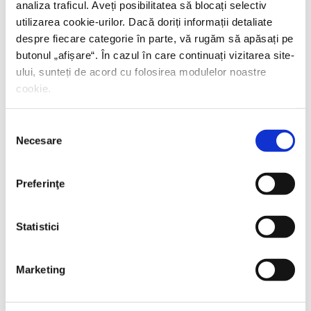
analiza traficul. Aveți posibilitatea să blocați selectiv
utilizarea cookie-urilor. Dacă doriți informații detaliate
despre fiecare categorie în parte, vă rugăm să apăsați pe
butonul „
afișare
“. În cazul în care continuați vizitarea site-
ului, sunteți de acord cu folosirea modulelor noastre
cookie.
Selecția
Necesare
consimțământului
Preferinţe
Statistici
Thierry Wolton,
Lumea noastră orwelliană
Marketing
PREȚ 49.00 RON