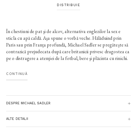
DISTRIBUIE
În chestiuni de pat şi de alcov, alternativa englezilor la sex e
sticla cu apă caldă. Aşa spune o vorbă veche. Hălăduind prin
Paris sau prin Franţa profundă, Michael Sadler se pregăteşte să
contrazică prejudecata după care britanicii privesc dragostea ca
pe o distragere a atenţiei de la fotbal, bere şi plăcinta cu rinichi.
Mai cu seamă că soarta i-o scoate în cale pe Lou Charpin,
une
belle française
care adună câte ceva din Jeanne Moreau,
CONTINUĂ
Catherine Deneuve şi Sophie Marceau la vârsta optimă. După
concursuri de mâncat cârnaţi şi participări involuntare la greve,
un imbroglio romantic?
Pourquoi pas?
În a treia şi ultima parte a
odiseei franceze, eroul se convinge pe propria piele că „amorul
DESPRE MICHAEL SADLER
e un lucru foarte mare“, chiar dacă asta înseamnă gelozie,
frustrări şi neînţelegeri.
Le rosbif
se visează Romeo şi se
străduieşte să pună semnul egalităţii între orgoliul falic şi cocoşul
ALTE DETALII
galic. Sau invers.