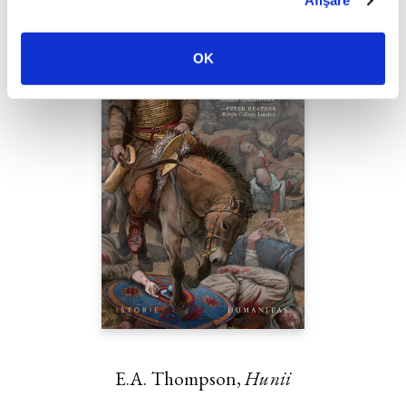
Afişare
OK
E.A. Thompson,
Hunii