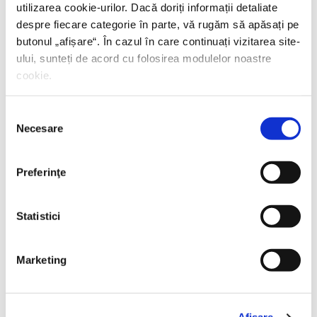
utilizarea cookie-urilor. Dacă doriți informații detaliate
despre fiecare categorie în parte, vă rugăm să apăsați pe
butonul „
afișare
“. În cazul în care continuați vizitarea site-
ului, sunteți de acord cu folosirea modulelor noastre
cookie.
Selecția
Necesare
consimțământului
Preferinţe
Statistici
Thierry Wolton,
Lumea noastră orwelliană
Marketing
PREȚ 49.00 RON