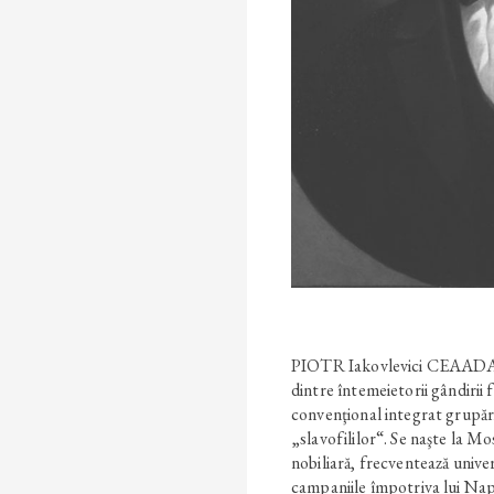
PIOTR Iakovlevici CEAADA
dintre întemeietorii gândirii
convenţional integrat grupăr
„slavofililor“. Se naşte la M
nobiliară, frecventează unive
campaniile împotriva lui Nap