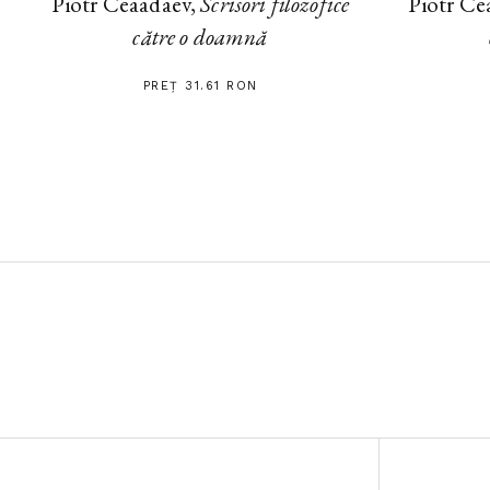
Piotr Ce
Piotr Ceaadaev,
Scrisori filozofice
către o doamnă
PREȚ 31.61 RON