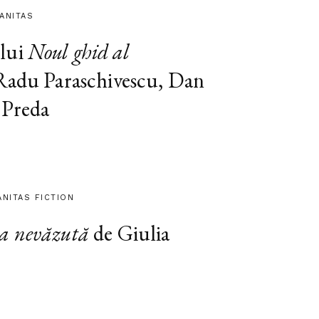
MANITAS
lui
Noul ghid al
 Radu Paraschivescu, Dan
 Preda
ANITAS FICTION
a nevăzută
de Giulia