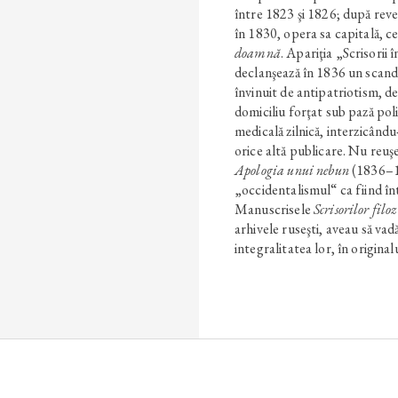
între 1823 şi 1826; după reve
în 1830, opera sa capitală, c
doamnă
. Apariţia „Scrisorii 
declanşează în 1836 un scand
învinuit de antipatriotism, d
domiciliu forţat sub pază pol
medicală zilnică, interzicându‑
orice altă publicare. Nu reuşe
Apologia unui nebun
(1836–18
„occidentalismul“ ca fiind înt
Manuscrisele
Scrisorilor filoz
arhivele ruseşti, aveau să vad
integralitatea lor, în original