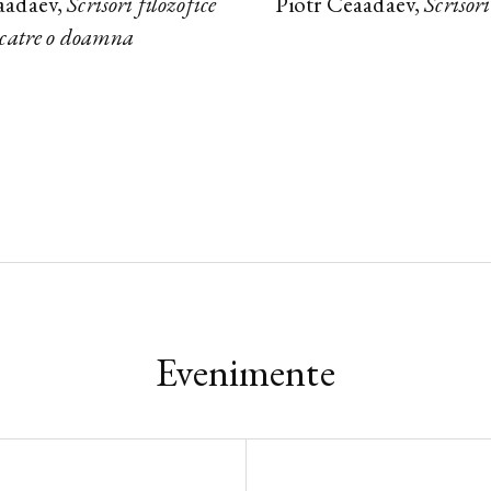
aadaev,
Scrisori filozofice
Piotr Ceaadaev,
Scrisori
catre o doamna
Evenimente