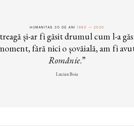
HUMANITAS 30 DE ANI
1990 — 2020
treagă și-ar fi găsit drumul cum l-a găs
oment, fără nici o șovăială, am fi avut 
Românie
.”
Lucian Boia