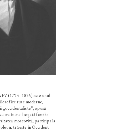
EV (1794–1856) este unul
 filozofice ruse moderne,
ii „occidentaliste“, opusă
oscova într‑o bogată familie
rsitatea moscovită, participă la
oleon, trăieşte în Occident