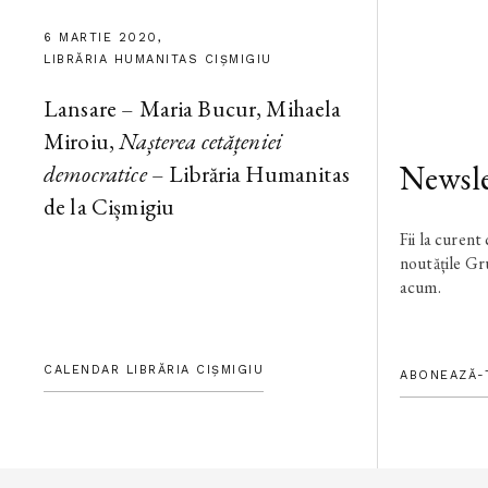
6 MARTIE 2020,
LIBRĂRIA HUMANITAS CIȘMIGIU
Lansare – Maria Bucur, Mihaela
Miroiu,
Nașterea cetățeniei
Newsle
democratice
– Librăria Humanitas
de la Cișmigiu
Fii la curent
noutățile G
acum.
CALENDAR LIBRĂRIA CIȘMIGIU
ABONEAZĂ-