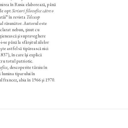
nirea în Rusia elaborează, până
ele opt
Scrisori filozofice către o
întâi“ în revista
Telescop
al răsunător. Autorul este
eclarat nebun, ţinut cu
iţienească şi supraveghere
i‑se până la sfârşitul zilelor
şte astfel să tipărească nici
37), în care îşi explică
ru totul patriotic.
ofice
, descoperite târziu în
ă lumina tiparului în
ul francez, abia în 1966 şi 1970.