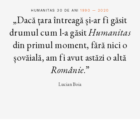
HUMANITAS 30 DE ANI
1990 — 2020
„Dacă țara întreagă și-ar fi găsit
drumul cum l-a găsit
Humanitas
din primul moment, fără nici o
șovăială, am fi avut astăzi o altă
Românie
.”
Lucian Boia