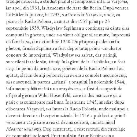
tradiție muzicală, a studiat pianul și compoziția întâi la Varșovia,
iar apoi, din 1931, la Academia de Arte din Berlin. După venirea
lui Hitler la putere, în 1933, s-a întors la Varșovia, unde, ca
pianist la Radio Polonia, a cântat din 1935 până pe 23
septembrie 1939. Władysław Szpilman a continuat să cânte și să
compună în ghetou, unde s-a văzut obligat să se mute, împreună
cu familia sa, din octombrie 1940. După aproape doi ani în
ghetou, familia Szpilman a fost deportată; printr-un uluitor
concurs de împrejurări, Władysław s-a salvat, dar părinții,
surorile și fratele său, trimiși în lagărul de la Treblinka, au fost
uciși. În perioada următoare, prieteni de la Radio Polonia l-au
ajutat, alături de alți polonezi care-i erau complet necunoscuți,
să se ascundă în partea „ariană“ a orașului. În noiembrie 1944,
înfometat și hăituit într-un oraș distrus, a fost descoperit de
ofițerul german Wilm Hosenfeld, care i-a dus mâncare și i-a
găsit o ascunzătoare mai bună. În ianuarie 1945, imediat după
eliberarea Varșoviei, s-a întors la Radio Polonia, unde mai apoi a
devenit director al secției muzicale. În 1946 a publicat o primă
versiune a cărții care avea să devină celebră, numită inițial
Moartea unui oraș
. Deși cenzurată, a fost retrasă din circulație
de comuniștii polonezi. Prietenul său Artur Rubinstein a