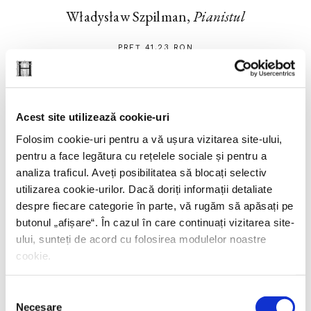
Władysław Szpilman,
Pianistul
PREȚ 41.23 RON
Acest site utilizează cookie-uri
Folosim cookie-uri pentru a vă ușura vizitarea site-ului,
pentru a face legătura cu rețelele sociale și pentru a
analiza traficul. Aveți posibilitatea să blocați selectiv
utilizarea cookie-urilor. Dacă doriți informații detaliate
despre fiecare categorie în parte, vă rugăm să apăsați pe
butonul „
afișare
“. În cazul în care continuați vizitarea site-
ului, sunteți de acord cu folosirea modulelor noastre
cookie.
Władysław Szpilman,
Pianistul
Selecția
Necesare
consimțământului