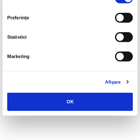
Preferinţe
Statistici
Marketing
Afişare
Władysław Szpilman,
Pianistul
OK