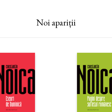
Rebreanu): o șezătoare, un peți
dragoste, uluirea, durerea, rușin
de la soț, primul copil, următori
unei femei, așa cum a fost ea. Ci
Noi apariții
de-a lungul romanului, diverse fe
orășelul Văralia, unde se petrec 
ceva din familiarul satului Prisl
Macondo și din dramatismul vieț
Yoknapatawpha, rămânând totuși
nemaiîntâlnit, descris de autoare