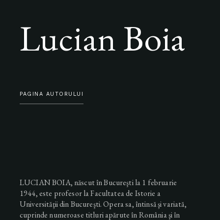
Lucian Boia
PAGINA AUTORULUI
LUCIAN BOIA, născut în Bucureşti la 1 februarie
1944, este profesor la Facultatea de Istorie a
Universităţii din Bucureşti. Opera sa, întinsă şi variată,
cuprinde numeroase titluri apărute în România şi în