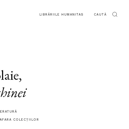
LIBRĂRIILE HUMANITAS
CAUTĂ
laie
,
hinei
TERATURĂ
 AFARA COLECŢIILOR