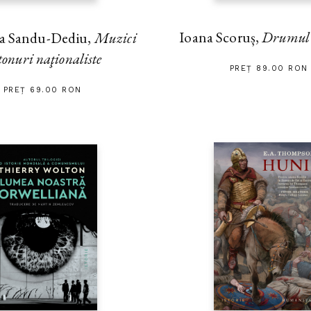
Ioana Scoruș,
Drumul s
na Sandu-Dediu,
Muzici
tonuri naţionaliste
PREȚ 89.00 RON
PREȚ 69.00 RON