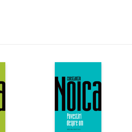
t, o nuntă, prima noapte de
ea, frica, prima bătaie primită
i până la doisprezece. Viața
titorul va întâlni cu emoție,
luri de a-nțelege realitatea:
întâmplările din carte, are
op, din magia ținutului
ii oamenilor în comitatul
 un spațiu unic,
 cu o iubire nesfârșită.