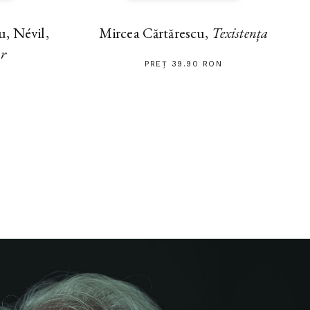
, Névil,
Mircea Cărtărescu,
Texistența
ar
PREȚ 39.90 RON