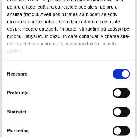
PREȚ 71.99 RON
pentru a face legătura cu rețelele sociale și pentru a
analiza traficul. Aveți posibilitatea să blocați selectiv
utilizarea cookie-urilor. Dacă doriți informații detaliate
despre fiecare categorie în parte, vă rugăm să apăsați pe
butonul „
afișare
“. În cazul în care continuați vizitarea site-
ului, sunteți de acord cu folosirea modulelor noastre
cookie.
Selecția
Necesare
consimțământului
Preferinţe
Statistici
Marketing