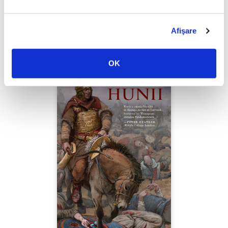
Thierry Wolton,
Lumea noastră orwelliană
Afişare
PREȚ 49.00 RON
OK