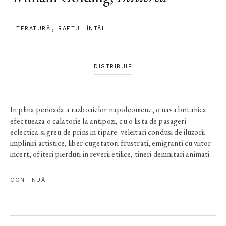
LITERATURĂ
RAFTUL ÎNTÂI
DISTRIBUIE
In plina perioada a razboaielor napoleoniene, o nava britanica
efectueaza o calatorie la antipozi, cu o lista de pasageri
eclectica si greu de prins in tipare: veleitari condusi de iluzorii
impliniri artistice, liber-cugetatori frustrati, emigranti cu viitor
incert, ofiteri pierduti in reverii etilice, tineri demnitari animati
de ascensiunea ierarhica, preoti batjocoriti si doamne
incremenite in rigide principii victoriene. E, de fapt, replica la
CONTINUĂ
scara redusa a societatii engleze de la inceputul secolului al XIX-
lea, cu tarele, prejudecatile si idiosincraziile ei. Intre atatea
destine macinate de nefericiri mai mici sau mai mari, singurul
personaj care isi pastreaza conturul ramane marea, capabila sa