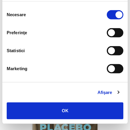
Selecția
Necesare
consimțământului
Yascha Mounk,
Capcana identității
PREȚ 97.00 RON
Preferinţe
Statistici
Marketing
Afişare
OK