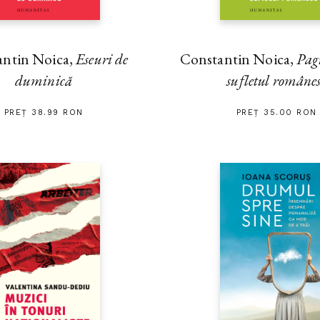
antin Noica,
Eseuri de
Constantin Noica,
Pag
duminică
sufletul române
PREȚ 38.99 RON
PREȚ 35.00 RON