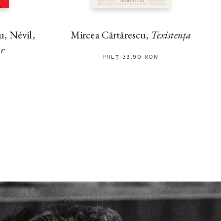
, Névil,
Mircea Cărtărescu,
Texistența
ar
PREȚ 39.90 RON