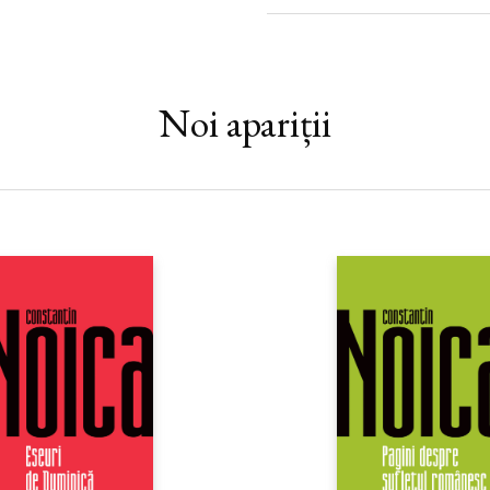
prefata, autorul se explica. Dup
decat praful si pulberea unor s
in aceste conditii, fi vorba de o 
de „iluzia comunismului [care a
Sovietica i-a dat consistenta si vi
Noi apariții
deoarece comunismul nu a alcatui
doua forme politice diferite: la 
si inchis asupra lui insusi, in t
in spirite, a fost public si deschi
Furet sta in faptul ca, analizand i
raspunderea in camuflarea si in i
sumbre din Est... Furet e poate
patetica luciditate un
mea culpa
unei jumatati de continent
colon
Lovinescutraducere de Emanoil