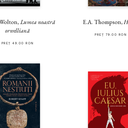
 Wolton,
Lumea noastră
E.A. Thompson,
H
orwelliană
PREȚ 79.00 RON
PREȚ 49.00 RON