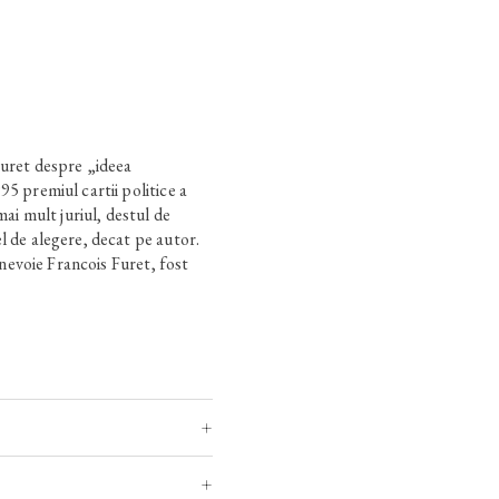
Furet despre „ideea
95 premiul cartii politice a
mai mult juriul, destul de
l de alegere, decat pe autor.
e nevoie Francois Furet, fost
i Sociale, profesor la
sedinte al Fundatiei Saint-
imiteaza si rotunjesc locul
riul studiilor despre
spectiva de proportii de la
ara in vidul de idei ce s-a
in Berlin, in gandirea politica
 din verbele legate de
 la trecut.
Iluzie
: inca din