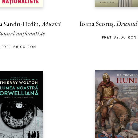
Ioana Scoruș,
Drumul s
na Sandu-Dediu,
Muzici
tonuri naţionaliste
PREȚ 89.00 RON
PREȚ 69.00 RON