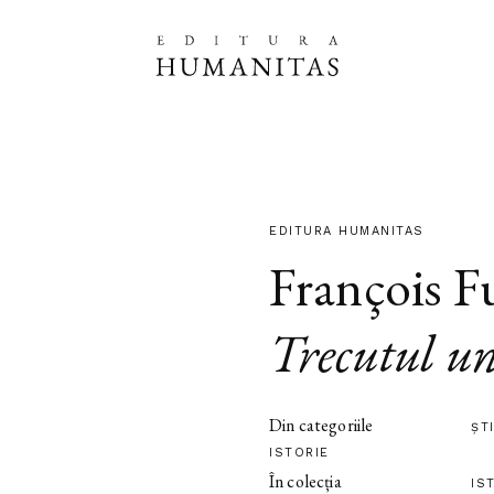
EDITURA HUMANITAS
François F
Trecutul un
Din categoriile
ȘT
ISTORIE
În colecția
IS