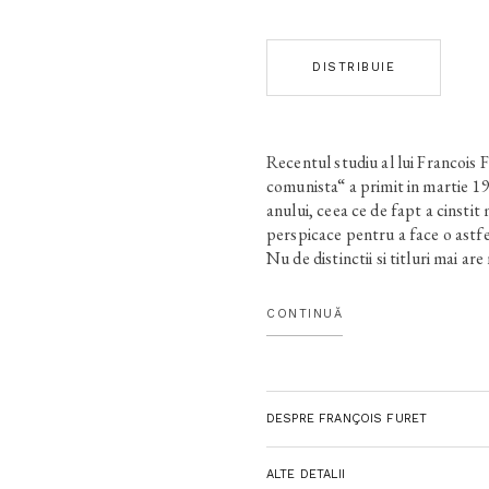
DISTRIBUIE
Recentul studiu al lui Francois 
comunista“ a primit in martie 19
anului, ceea ce de fapt a cinstit 
perspicace pentru a face o astfe
Nu de distinctii si titluri mai ar
director la Scoala de Inalte Studi
Universitatea din Chicago si pre
CONTINUĂ
Simon... Si titlul si subtitlul del
aparte ocupat de carte pe terito
comunism.
Trecut
: e prima retro
implozia comunismului, aparitie r
DESPRE FRANÇOIS FURET
instalat, de la naruirea Zidului d
din Franta. Pana acum, nici unul
comunism nu putuse fi conjugat
ALTE DETALII