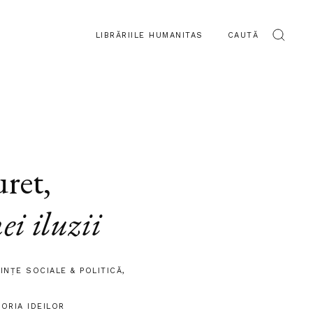
LIBRĂRIILE HUMANITAS
CAUTĂ
uret
,
ei iluzii
IINŢE SOCIALE & POLITICĂ
,
TORIA IDEILOR