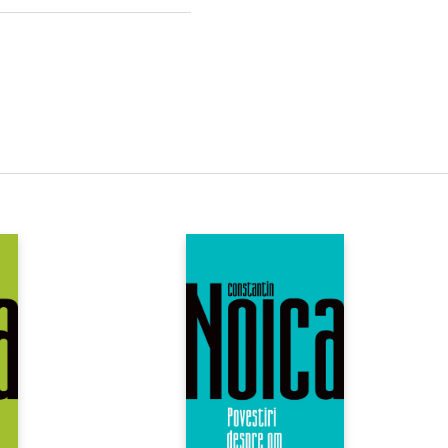
a el, comunismul n-a lasat
ocietati atomizate. Nu poate,
istorie a comunismului, ci doar
 durat] atata timp cat Uniunea
ata“. Idee, si nu realitate,
t un tot, ci s-a prezentat sub
putere, in Est, a ramas secret
imp ce in Vest, unde domnea doar
s. Originalitatea eseului lui
luzia din Vest, ii arata toata
ntretinerea solara a realitatii
 primul care pronunta cu atata
occidental pentru predarea
izarii
sovietice. Monica
 Marcu si Vlad Russo