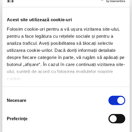
Yiyun Li,
Câmp de luptă blând
Acest site utilizează cookie-uri
PREȚ 42.00 RON
Folosim cookie-uri pentru a vă ușura vizitarea site-ului,
pentru a face legătura cu rețelele sociale și pentru a
analiza traficul. Aveți posibilitatea să blocați selectiv
utilizarea cookie-urilor. Dacă doriți informații detaliate
despre fiecare categorie în parte, vă rugăm să apăsați pe
butonul „
afișare
“. În cazul în care continuați vizitarea site-
ului, sunteți de acord cu folosirea modulelor noastre
cookie.
Selecția
Necesare
consimțământului
Preferinţe