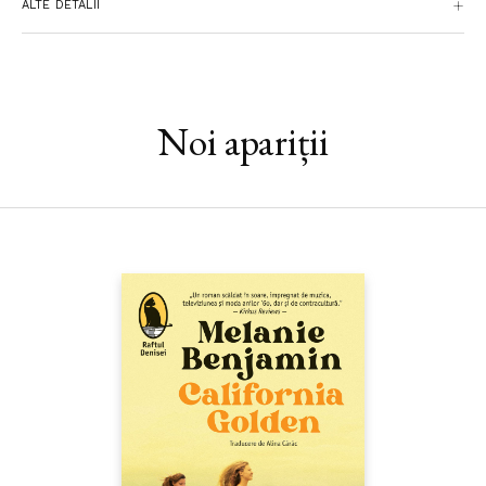
ALTE DETALII
„Turnul sinucigaşilor“ – Martin, o vedetă TV căzută în
dizgraţie, Jess, o adolescentă rebelă, Maureen, o femeie care îşi
îngrijeşte copilul grav bolnav şi JJ, un rocker american incapabil
să-şi facă un nume. Soarta îi aduce împreună în acelaşi moment şi
loc când sunt gata să-şi pună capăt zilelor, iar deconcertanta
Noi apariții
coincidenţă îi uneşte: depănându-şi povestea, decid să-şi amâne
sfârşitul până la următoarea sărbătoare care îi împinge pe cei
singuri şi nefericiţi la gesturi extreme: Sfântul Valentin. Vor reuşi
să descopere între timp un argument care să infirme logica
disperării?