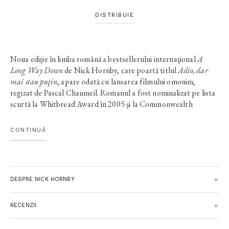
DISTRIBUIE
Noua ediţie în limba română a bestsellerului internaţional
A
Long Way Down
de Nick Hornby, care poartă titlul
Adio, dar
mai stau puţin
, apare odată cu lansarea filmului omonim,
regizat de Pascal Chaumeil. Romanul a fost nominalizat pe lista
scurtă la Whitbread Award în 2005 şi la Commonwealth
Writers Prize în 2006.
Cu stilul ireverenţios şi ironic care l-a consacrat, Hornby
CONTINUĂ
urmăreşte în acest roman patru personaje aflate în pragul
sinuciderii, invitându-ne să descoperim, alături de ele,
momentele de fericire pe care nu mai ştim să ni le oferim.
Impactul imens al cărţii lui Nick Hornby rezidă în amestecul de
DESPRE NICK HORNBY
emoţie şi umor, de autoderiziune, sinceritate şi seriozitate, care
transformă un subiect atât de delicat într-o apologie a micilor
bucurii ale vieţii.
RECENZII
În ajunul Anului Nou, la Londra, patru necunoscuţi se întâlnesc
pe acoperişul unei clădiri de stranie notorietate, supranumită