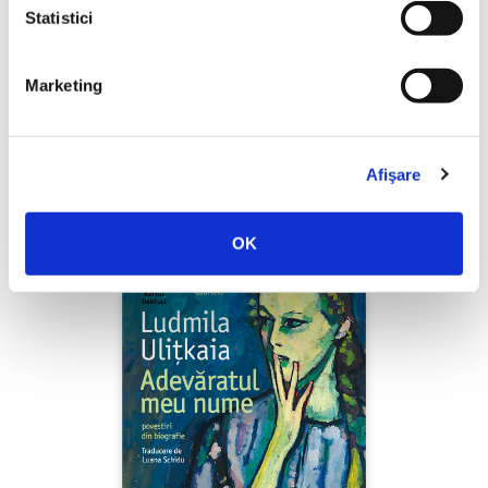
Statistici
Marketing
Shiva Rahbaran,
Numele meu e Nevinovăție
PREȚ 67.00 RON
Afişare
OK