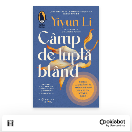
Yiyun Li,
Câmp de luptă blând