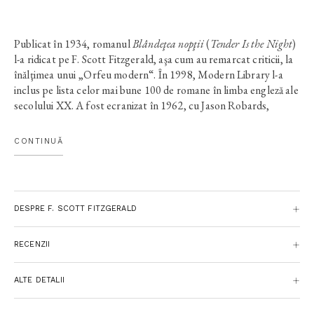
Publicat în 1934, romanul
Blândeţea nopţii
(
Tender Is the Night
)
l-a ridicat pe F. Scott Fitzgerald, aşa cum au remarcat criticii, la
înălţimea unui „Orfeu modern“. În 1998, Modern Library l-a
inclus pe lista celor mai bune 100 de romane în limba engleză ale
secolului XX. A fost ecranizat în 1962, cu Jason Robards,
Jennifer Jones şi Joan Fontaine în rolurile principale, iar în 1985
BBC a lansat o miniserie cu Peter Strauss şi Mary Steenburgen.
CONTINUĂ
În 1995, The Fountain Theatre din Los Angeles a dramatizat
romanul, adaptarea pentru scenă câştigând PEN Literary
Award.
Dick Diver este un strălucit psihiatru american, cu o
DESPRE F. SCOTT FITZGERALD
personalitate magnetică, căsătorit cu fosta sa pacientă, Nicole,
fermecătoare, bogată, dar cu un grav dezechilibru emoţional.
Rosemary, o tânără actriţă fascinată de Nicole şi îndrăgostită
RECENZII
iremediabil de soţul acesteia, se avântă în noua idilă orbeşte, cu
intensitate, la fel cum vânează roluri care să-i aducă celebritatea
ALTE DETALII
mult visată. Prinşi în vâltoarea evenimentelor tumultuoase din
viaţa lor, dar şi a epocii de după Primul Război Mondial, când