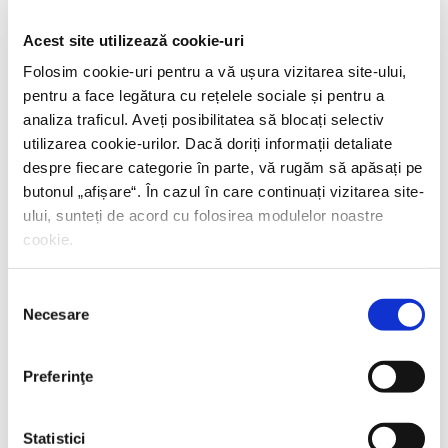
PREȚ 42.00 RON
Acest site utilizează cookie-uri
Folosim cookie-uri pentru a vă ușura vizitarea site-ului,
pentru a face legătura cu rețelele sociale și pentru a
analiza traficul. Aveți posibilitatea să blocați selectiv
utilizarea cookie-urilor. Dacă doriți informații detaliate
despre fiecare categorie în parte, vă rugăm să apăsați pe
butonul „
afișare
“. În cazul în care continuați vizitarea site-
ului, sunteți de acord cu folosirea modulelor noastre
cookie.
Selecția
Necesare
consimțământului
Preferinţe
Statistici