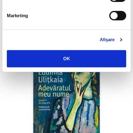
Shiva Rahbaran,
Numele meu e Nevinovăție
Marketing
PREȚ 67.00 RON
Afişare
OK