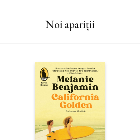
America nu mai crede în nimic, Dick şi Nicole iniţiază un
periculos
pas de deux
pe graniţa dintre nebunie şi normalitate,
dintre iubire şi moarte.
Noi apariții