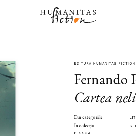
EDITURA HUMANITAS FICTION
Fernando P
Cartea neli
Din categoriile
LI
În colecția
SE
PESSOA