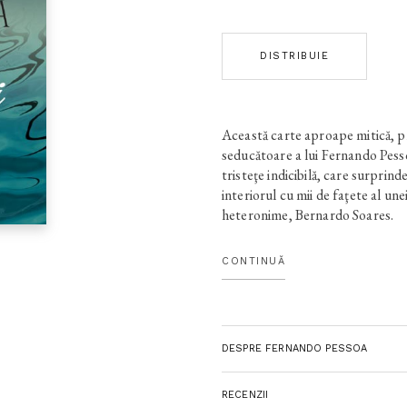
DISTRIBUIE
Această carte aproape mitică, p
seducătoare a lui Fernando Pess
tristeţe indicibilă, care surprin
interiorul cu mii de faţete al un
heteronime, Bernardo Soares.
„Cine este Fernando Pessoa?“ se
adeverind încă o dată că opera u
CONTINUĂ
prolifici şi proteiformi autori a
solemn al lucrurilor futile“, decl
coexistând în sine şi revelate graţ
fiecăreia o realitate fictivă. Scr
DESPRE FERNANDO PESSOA
de panseuri, maxime, aforisme,
pseudojurnalul pessoan, este o cr
deriziunii izvorâte din convingere
RECENZII