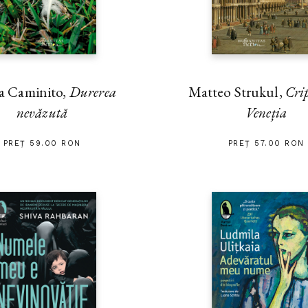
Rodica Grigore,
„Fernando Pes
decembrie 2009)
a Caminito,
Durerea
Matteo Strukul,
Cri
nevăzută
Veneția
PREȚ 59.00 RON
PREȚ 57.00 RON