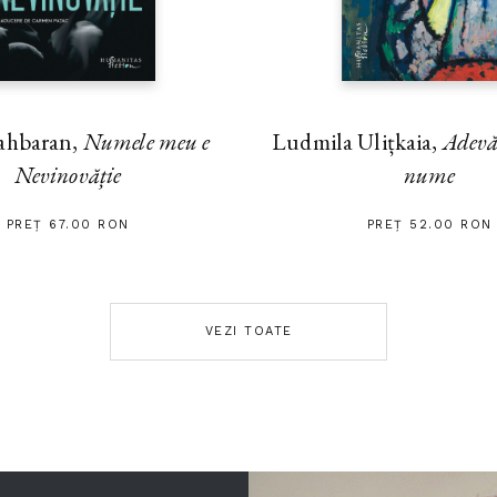
ahbaran,
Numele meu e
Ludmila Ulițkaia,
Adevă
Nevinovăție
nume
PREȚ 67.00 RON
PREȚ 52.00 RON
VEZI TOATE