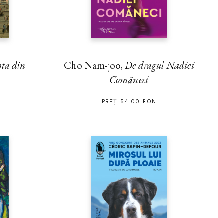
soa Revisited“
(
Cultura
,
Cho Nam-joo,
De dragul Nadiei
pta din
Comăneci
PREȚ 54.00 RON