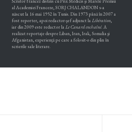
Scriitor francez distins cu Prix Médicis și Marele Premiu
al Academiei Franceze, SORJ CHALANDON s-a
născut la 16 mai 1952 în Tunis. Din 1973 până în 2007 a
fost reporter, apoi redactor-şef adjunct la
Libération
,
iar din 2009 este redactor la
Le Canard enchaîné
. A
realizat reportaje despre Liban, Iran, Irak, Somalia şi
Afganistan, experienţă pe care a folosit-o din plin în
scrierile sale literare.