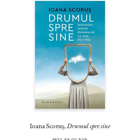
Ioana Scoruș,
Drumul spre sine
PREȚ 89.00 RON