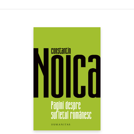
Martin Constantinescu a părăsit România. Azi se numeşte
Martin S. Martin şi a făcut cardiologie de vârf în Statele Unite."
(Andrei PLEŞU)
Martin S. Martin, celebru chirurg de la Spitalul Fundeni emigrat
în SUA în 1985, încearcă în aceste pagini să risipească
prejudecăţile şi clişeele care s-au adunat de-a lungul timpului în
legătură cu America. În cele douăsprezece scrisori adresate unui
prieten din ţară, se opreşte asupra câtorva teme fundamentale
ale vieţii şi istoriei americane: Părinţii Fondatori şi simbolurile
naţionale, sistemul electoral şi apropiatele alegeri, armata,
antiamericanismul, asistenţa medicală, solidaritatea umană,
originalitatea muzicii şi a poeziei, politeţea, mâncarea, cititul etc.
Prieteni, vecini, simpli cunoscuţi contribuie şi ei - prin prezenţa şi
opiniile lor împărtăşite deschis - la această descriere empatică a
lumii americane, iar portretele lor, extrem de vii, dau culoare şi
căldură tabloului de ansamblu.