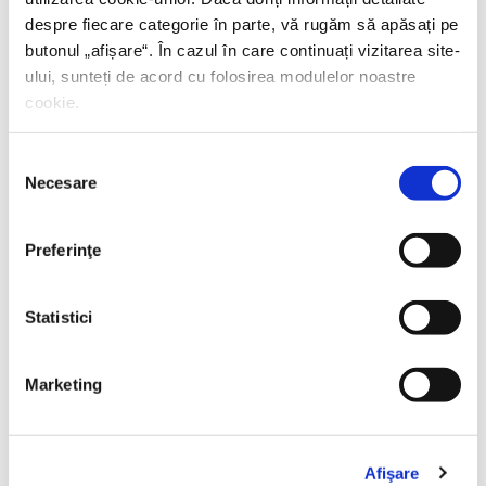
despre fiecare categorie în parte, vă rugăm să apăsați pe
butonul „
afișare
“. În cazul în care continuați vizitarea site-
ului, sunteți de acord cu folosirea modulelor noastre
cookie.
Selecția
Necesare
consimțământului
Preferinţe
Yascha Mounk,
Capcana identității
Statistici
PREȚ 97.00 RON
Marketing
Afişare