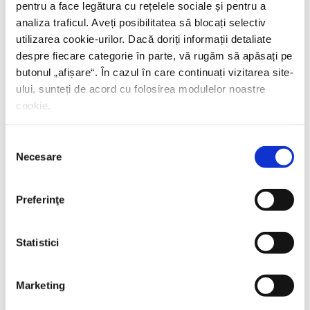
pentru a face legătura cu rețelele sociale și pentru a
analiza traficul. Aveți posibilitatea să blocați selectiv
utilizarea cookie-urilor. Dacă doriți informații detaliate
despre fiecare categorie în parte, vă rugăm să apăsați pe
butonul „
afișare
“. În cazul în care continuați vizitarea site-
ului, sunteți de acord cu folosirea modulelor noastre
cookie.
Selecția
Necesare
consimțământului
Preferinţe
Statistici
Marketing
Thierry Wolton,
Lumea noastră orwelliană