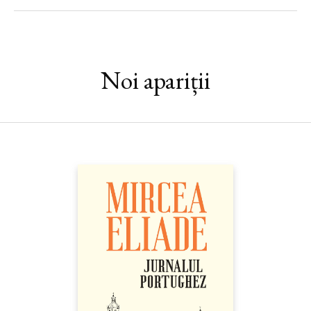
personală.
Călugărul şi filozoful
, cartea-dialog a lui Jean-François Revel şi
Matthieu Ricard, a fost, încă de la apariţie, bestseller în Europa
şi s-a bucurat de traduceri în 21 de limbi.
Noi apariții