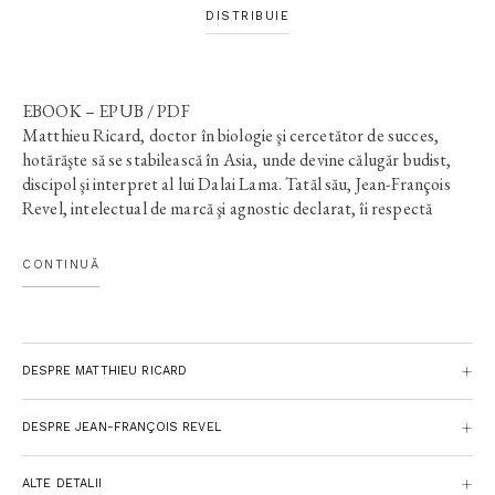
DISTRIBUIE
EBOOK – EPUB / PDF
Matthieu Ricard, doctor în biologie şi cercetător de succes,
hotărăşte să se stabilească în Asia, unde devine călugăr budist,
discipol şi interpret al lui Dalai Lama. Tatăl său, Jean-François
Revel, intelectual de marcă şi agnostic declarat, îi respectă
decizia, dar, de-a lungul câtorva întâlniri desfăşurate în Nepal şi
în Franţa, încearcă să înţeleagă motivaţiile şi urmările convertirii
CONTINUĂ
lui spectaculoase. Conversaţiile dintre tată şi fiu se transformă,
în acest context inedit, într-o analiză amplă şi lipsită de
prejudecăţi a câtorva teme extrem de actuale şi incitante: relaţia
dintre spiritualitatea religioasă şi cea laică, dintre cultura
DESPRE MATTHIEU RICARD
occidentală şi cea orientală, schimbările aduse de redescoperirea
budismului în ţările creştine, beneficiile şi slăbiciunile religiei şi
ştiinţelor în societatea zilelor noastre, situaţia politică a lumii
DESPRE JEAN-FRANÇOIS REVEL
contemporane (în special a Tibetului sub ocupaţie chineză) şi, în
sfârşit, importanţa căutării unui sens al vieţii ca politică
ALTE DETALII