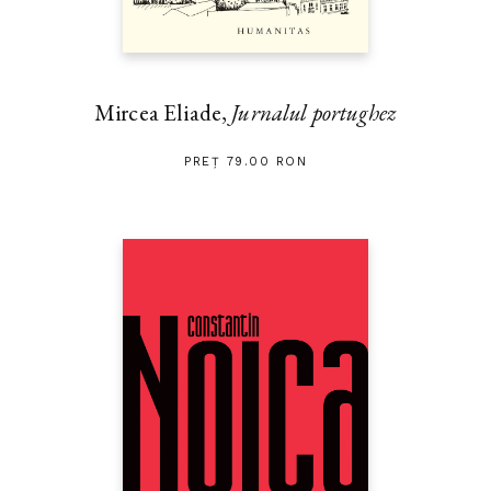
imagine adânc revelatoare despre „narator“. Două răspunsuri
provizorii pesemne, dar menite să deschidă o nouă perspectivă în
istoria literaturii.
Mircea Eliade,
Jurnalul portughez
PREȚ 79.00 RON