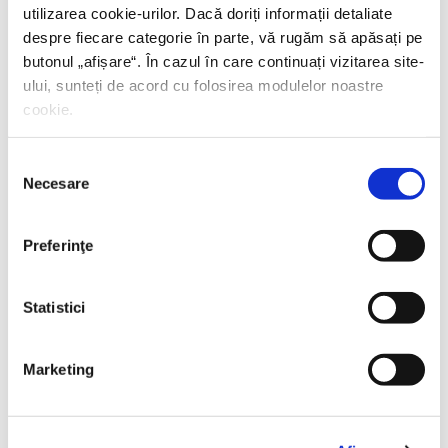
utilizarea cookie-urilor. Dacă doriți informații detaliate
despre fiecare categorie în parte, vă rugăm să apăsați pe
butonul „
afișare
“. În cazul în care continuați vizitarea site-
ului, sunteți de acord cu folosirea modulelor noastre
cookie.
Selecția
Necesare
consimțământului
Preferinţe
Statistici
Thierry Wolton,
Lumea noastră orwelliană
Marketing
PREȚ 49.00 RON