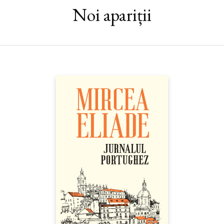
trădează un impas mai adânc, şi anume criza
biograficului
ca
Noi apariții
atare. Categoria însăşi se află în programul cioranian de
demolări. Ce e de făcut?“ (Ilina GREGORI)
În eseul său despre Cioran, Ilina Gregori porneşte de la o
întrebare ce pare să nu-i dea pace istoricului literaturii: „Cum e
cu putinţă biografia ca gen literar?“ În particular, ea explorează
două căi pe care le-ar putea urma orice biograf confruntat cu
sărăcia deliberată a informaţiilor despre propria viaţă oferite
posterităţii de eseist. Cea dintâi ar fi o altă lectură a potretelor
pe care Cioran însuşi le-a făcut câtorva personalităţi ale veacului
său. Dintre toate, Ilina Gregori se opreşte asupra celor dedicate
lui Francis Scott Fitzgerald, Corneliu Zelea Codreanu şi Samuel
Beckett. Urmând sugestia cioraniană din titlul unuia dintre ele,
ea citeşte fiecare portret ca pe un „portret interior“, un
portret care reuşeşte să ne vorbească deopotrivă despre
personajul portrezizat şi despre portretist. Cea de-a doua cale
reprezintă o adâncire într-un singur episod semnificativ al vieţii
lui Cioran – vizita la Muzeul de Istorie Naturală din Paris într-o
zi de toamnă –, relatat în câteva teste care trimit apoi, din
aproape în aproape, către alte texte, alcătuind o tulburătoare