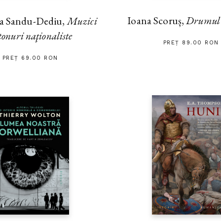
Ioana Scoruș,
Drumul s
na Sandu-Dediu,
Muzici
tonuri naţionaliste
PREȚ 89.00 RON
PREȚ 69.00 RON