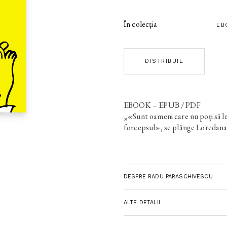
În colecția
EB
DISTRIBUIE
EBOOK – EPUB / PDF
„«Sunt oameni care nu poţi să le 
forcepsul», se plânge Loredana
DESPRE RADU PARASCHIVESCU
ALTE DETALII