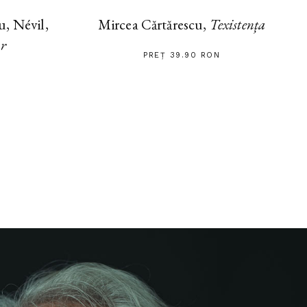
, Névil,
Mircea Cărtărescu,
Texistența
ar
PREȚ 39.90 RON