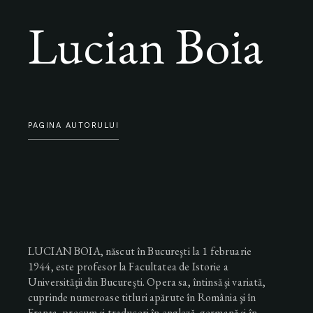
Lucian Boia
PAGINA AUTORULUI
LUCIAN BOIA, născut în Bucureşti la 1 februarie
1944, este profesor la Facultatea de Istorie a
Universităţii din Bucureşti. Opera sa, întinsă şi variată,
cuprinde numeroase titluri apărute în România şi în
Franţa, precum şi traduceri în engleză, germană şi în