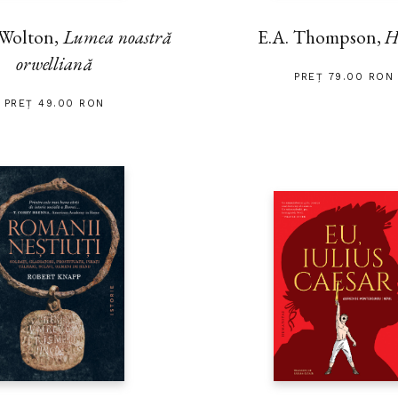
 Wolton,
Lumea noastră
E.A. Thompson,
H
orwelliană
PREȚ 79.00 RON
PREȚ 49.00 RON