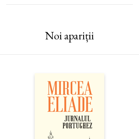
FRĂȚILĂ • DORIAN GALBINSKI • GEORGETA-ANCA
IONESCU • SELMA IUSUF • RIRI SYLVIA MANOR •
CIPRIAN MĂCEȘARU • MIHAELA MIROIU • LIVIU
PAPADIMA • CĂTĂLIN PAVEL • OANA PELLEA •
CRISTIAN TUDOR POPESCU • CRISTIAN PREDA •
Noi apariții
DUMITRA RÂȘNOVEANU • GABRIELA TABACU •
SARA TURETTA