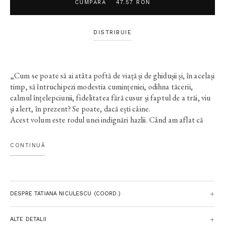
CUMPĂRĂ
47.57 RON
DISTRIBUIE
„Cum se poate să ai atâta poftă de viață și de ghidușii și, în același
timp, să întruchipezi modestia cumințeniei, odihna tăcerii,
calmul înțelepciunii, fidelitatea fără cusur și faptul de a trăi, viu
și alert, în prezent? Se poate, dacă ești câine.
Acest volum este rodul unei indignări hazlii. Când am aflat că
Editura Humanitas avea în pregătire un volum colectiv dedicat
pisicilor (
Ce vrăji a mai făcut pisica mea
, 2023), mi-am
CONTINUĂ
manifestat comic dezacordul, protestând în numele stăpânilor
de câini. Protestul meu a devenit o carte cu poze și povești
despre căței spuse de stăpânii lor. Iar cartea li se adresează
tuturor iubitorilor de animale.“ — TATIANA NICULESCU
DESPRE TATIANA NICULESCU (COORD.)
MIHAELA BĂRBUȘ • IOANA BOTH • MARIUS CHIVU
• RADU COROZEL • WILHELM DANCĂ • MIHAl
ALTE DETALII