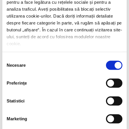
pentru a face legătura cu rețelele sociale și pentru a
analiza traficul. Aveți posibilitatea să blocați selectiv
utilizarea cookie-urilor. Dacă doriți informații detaliate
despre fiecare categorie în parte, vă rugăm să apăsați pe
butonul „
afișare
“. În cazul în care continuați vizitarea site-
ului, sunteți de acord cu folosirea modulelor noastre
cookie.
Selecția
Necesare
consimțământului
Preferinţe
Statistici
Marketing
Thierry Wolton,
Lumea noastră orwelliană