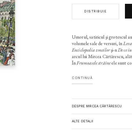
DISTRIBUIE
Umorul, satiricul şi grotescul a
volumele sale de versuri, în
Leva
Enciclopedia zmeilor
şi-n
De ce i
arcul lui Mircea Cărtărescu, alătu
În
Frumoasele străine
ele sunt coa
literatura română de azi îi pot st
povestirii şi ca ubicuitate a comi
CONTINUĂ
registrele, de la zâmbetul discret
povestiri unite de aceeaşi voce na
sunt filme cu camera în mână, fă
sinceritate şi simplitate. Sunt
ro
DESPRE MIRCEA CĂRTĂRESCU
lungi, cu scriitori, artişti vizuali,
responsabili culturali, fantome şi
mereu surprinzătoare.
ALTE DETALII