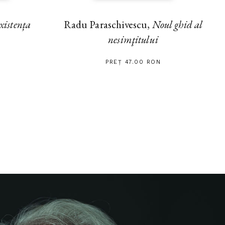
xistența
Radu Paraschivescu,
Noul ghid al
nesimţitului
PREȚ 47.00 RON