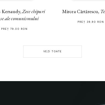
s Kersaudy,
Zece chipuri
Mircea Cărtărescu,
Te
nse ale comunismului
PREȚ 39.90 RON
PREȚ 79.00 RON
VEZI TOATE