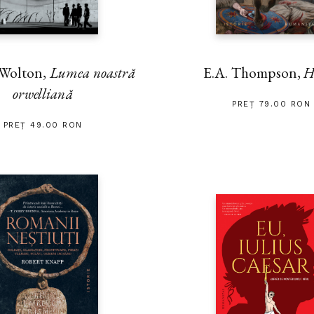
 Wolton,
Lumea noastră
E.A. Thompson,
H
orwelliană
PREȚ 79.00 RON
PREȚ 49.00 RON