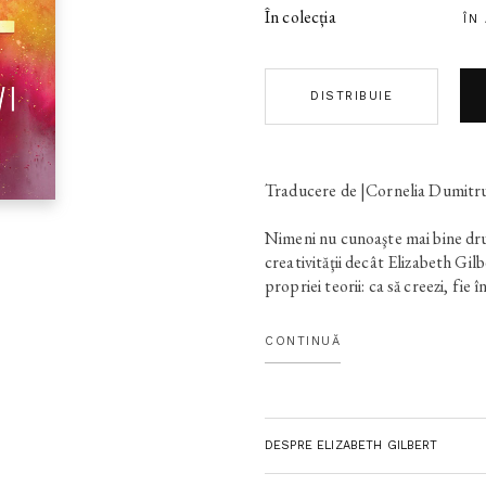
În colecția
ÎN
DISTRIBUIE
Traducere de |Cornelia Dumitr
Nimeni nu cunoaşte mai bine dru
creativităţii decât Elizabeth Gil
propriei teorii: ca să creezi, fie î
nu trebuie decât să îndrăzneşti să 
perseverezi pe calea pe care ţi-o
CONTINUĂ
produce Marea Magie. Astfel se
într-un tărâm al bucuriei şi al im
conferinţele sale motivaţionale
succes, autoarea bestsellerului
DESPRE ELIZABETH GILBERT
simţit inspirată să scrie un ghid
numeroşii ei cititori, şi nu numai