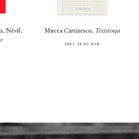
, Névil,
Mircea Cărtărescu,
Texistența
ar
PREȚ 39.90 RON