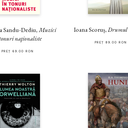
Ioana Scoruș,
Drumul s
na Sandu-Dediu,
Muzici
tonuri naţionaliste
PREȚ 89.00 RON
PREȚ 69.00 RON