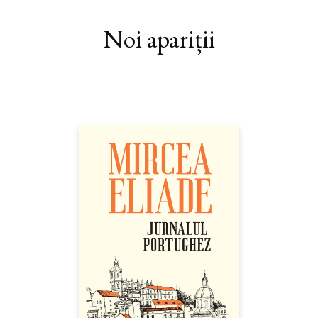
înţelegere», dar şi obsedată de ordine şi moralitate, aşa cum n-
am întâlnit pe uliţele târgurilor moldo-valahe. Am descoperit
Noi apariții
personaje pitoreşti, cum este, de exemplu, judele regal Albert
Huet, autor al unor captivante însemnări autobiografice şi
organizator al unor festivaluri care ne arată Piaţa Mare a
Sibiului cuprinsă de forfotă medievală. Fiecare pagină ne aduce
mai aproape un oraş cunoscut, de mulţi dintre noi, doar prin
vestigiile arhitectonice ale prezentului, şi mai puţin prin istoria
pasionantă care le-a dat naştere.“ (CONSTANŢA VINTILĂ-
GHIŢULESCU)
Ilustraţia copertei: Radu Oltean, reconstituire a Pieței Huet din
Sibiu la anul 1520