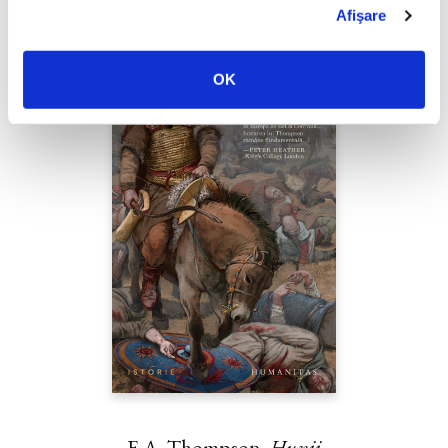
Afişare
OK
E.A. Thompson,
Hunii