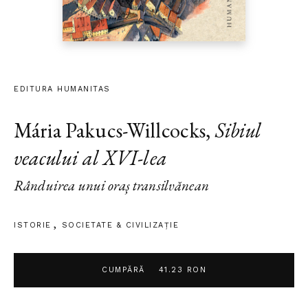
EDITURA HUMANITAS
Mária Pakucs-Willcocks
,
Sibiul
veacului al XVI-lea
Rânduirea unui oraș transilvănean
ISTORIE
SOCIETATE & CIVILIZAŢIE
CUMPĂRĂ
41.23 RON