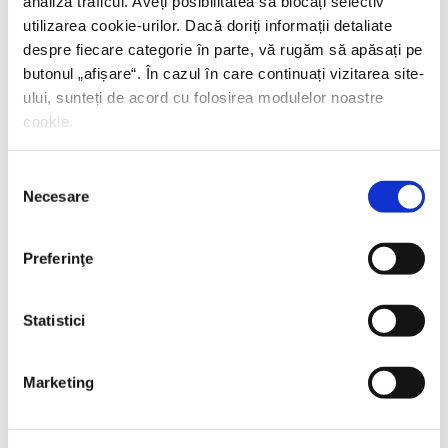
analiza traficul. Aveți posibilitatea să blocați selectiv
utilizarea cookie-urilor. Dacă doriți informații detaliate
despre fiecare categorie în parte, vă rugăm să apăsați pe
butonul „
afișare
“. În cazul în care continuați vizitarea site-
ului, sunteți de acord cu folosirea modulelor noastre
cookie.
Selecția
Necesare
consimțământului
Preferinţe
Statistici
Thierry Wolton,
Lumea noastră orwelliană
Marketing
PREȚ 49.00 RON